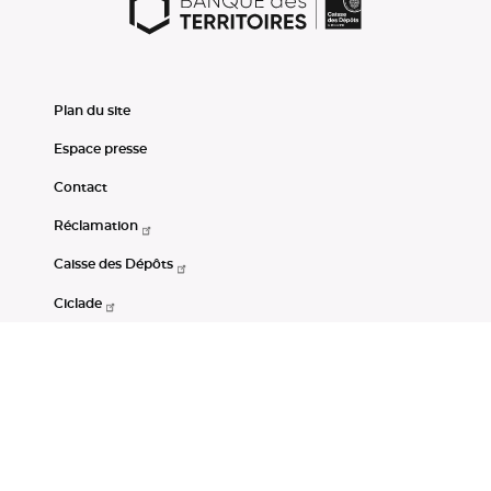
Plan du site
Espace presse
Contact
Réclamation
Caisse des Dépôts
Ciclade
CDC-Net
Consignations
Portail Open Data CDC
Restez connectés