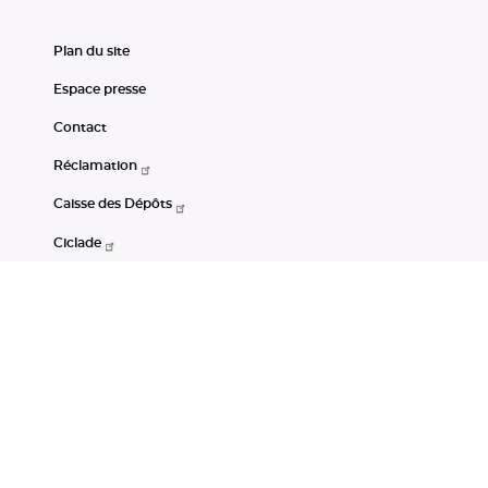
Plan du site
Espace presse
Contact
Réclamation
Caisse des Dépôts
Ciclade
CDC-Net
Consignations
Portail Open Data CDC
Restez connectés
LinkedIn
Youtube
Instagram
RSS