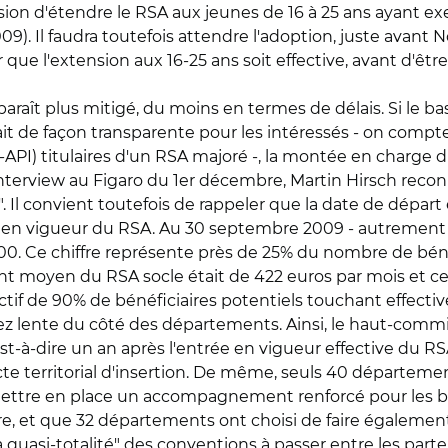
on d'étendre le RSA aux jeunes de 16 à 25 ans ayant exer
9). Il faudra toutefois attendre l'adoption, juste avant N
r que l'extension aux 16-25 ans soit effective, avant d'êt
paraît plus mitigé, du moins en termes de délais. Si le 
t fait de façon transparente pour les intéressés - on compt
x-API) titulaires d'un RSA majoré -, la montée en charge 
nterview au Figaro du 1er décembre, Martin Hirsch reconn
 Il convient toutefois de rappeler que la date de départ
ée en vigueur du RSA. Au 30 septembre 2009 - autrement 
0. Ce chiffre représente près de 25% du nombre de bénéfi
nt moyen du RSA socle était de 422 euros par mois et ce
ectif de 90% de bénéficiaires potentiels touchant effect
 lente du côté des départements. Ainsi, le haut-commiss
'est-à-dire un an après l'entrée en vigueur effective du RS
 territorial d'insertion. De même, seuls 40 département
ttre en place un accompagnement renforcé pour les bénéf
ire, et que 32 départements ont choisi de faire égalem
a quasi-totalité" des conventions à passer entre les part