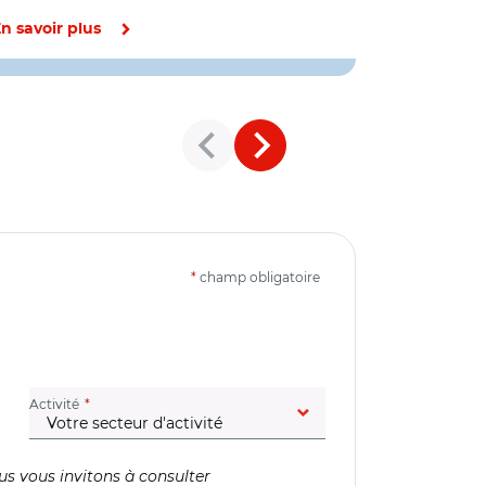
Emploi, Soci
n savoir plus
En savoir pl
*
champ obligatoire
(champ obligatoire)
Activité
us vous invitons à consulter