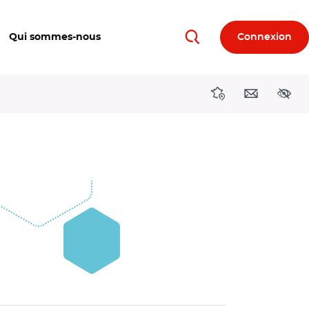
Qui sommes-nous
Connexion
Rechercher
Directions région
Contact
Acces