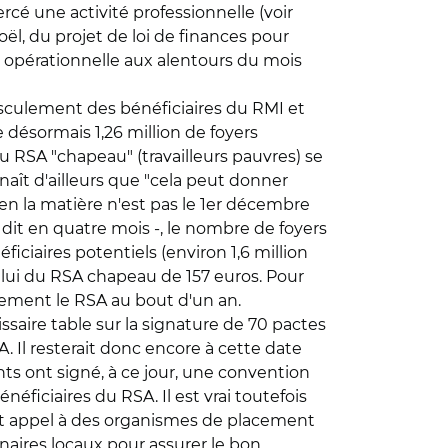
cé une activité professionnelle (voir
oël, du projet de loi de finances pour
re opérationnelle aux alentours du mois
basculement des bénéficiaires du RMI et
e désormais 1,26 million de foyers
du RSA "chapeau" (travailleurs pauvres) se
aît d'ailleurs que "cela peut donner
 en la matière n'est pas le 1er décembre
dit en quatre mois -, le nombre de foyers
ciaires potentiels (environ 1,6 million
lui du RSA chapeau de 157 euros. Pour
ivement le RSA au bout d'un an.
aire table sur la signature de 70 pactes
A. Il resterait donc encore à cette date
s ont signé, à ce jour, une convention
iciaires du RSA. Il est vrai toutefois
ent appel à des organismes de placement
enaires locaux pour assurer le bon