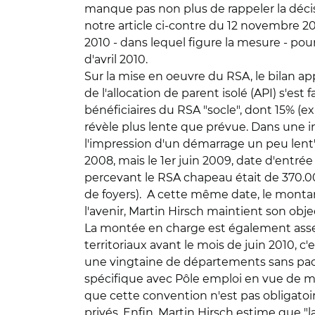
manque pas non plus de rappeler la décisi
notre article ci-contre du 12 novembre 200
2010 - dans lequel figure la mesure - pou
d'avril 2010.
Sur la mise en oeuvre du RSA, le bilan ap
de l'allocation de parent isolé (API) s'es
bénéficiaires du RSA "socle", dont 15% (e
révèle plus lente que prévue. Dans une i
l'impression d'un démarrage un peu lent".
2008, mais le 1er juin 2009, date d'entr
percevant le RSA chapeau était de 370.00
de foyers). A cette même date, le monta
l'avenir, Martin Hirsch maintient son obj
La montée en charge est également assez
territoriaux avant le mois de juin 2010, c
une vingtaine de départements sans pacte
spécifique avec Pôle emploi en vue de me
que cette convention n'est pas obligato
privés. Enfin, Martin Hirsch estime que "l