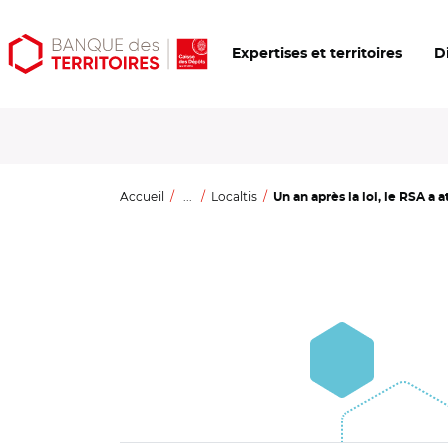
Aller
Aller
Ouvrir
Expertises et territoires
D
au
au
les
contenu
menu
outils
principal
principal
d'accessibilité
Accueil
...
Localtis
Un an après la loi, le RSA a a