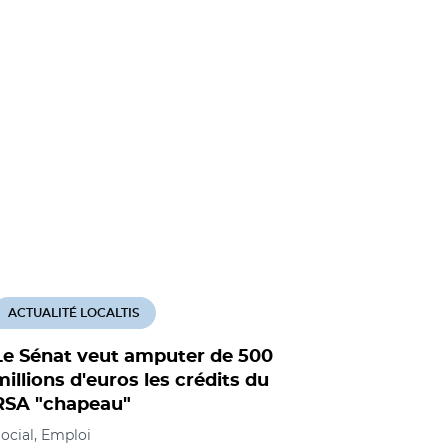
ACTUALITÉ LOCALTIS
ACTUALITÉ
Le Sénat veut amputer de 500
Une conv
millions d'euros les crédits du
coordonn
RSA "chapeau"
destinées
charge d
ocial, Emploi