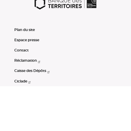
Plan du site
Espace presse
Contact
Réclamation
Caisse des Dépôts
Ciclade
CDC-Net
Consignations
Portail Open Data CDC
Restez connectés