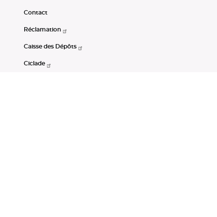
Contact
Réclamation
Caisse des Dépôts
Ciclade
CDC-Net
Consignations
Portail Open Data CDC
Restez connectés
LinkedIn
Youtube
Instagram
RSS