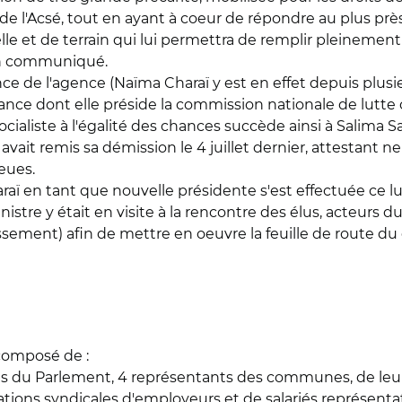
es de l'Acsé, tout en ayant à coeur de répondre au plus p
elle et de terrain qui lui permettra de remplir pleinement
un communiqué.
e de l'agence (Naïma Charaï y est en effet depuis plus
France dont elle préside la commission nationale de lutte 
 socialiste à l'égalité des chances succède ainsi à Salima 
ait remis sa démission le 4 juillet dernier, attestant ne
eues.
araï en tant que nouvelle présidente s'est effectuée ce l
stre y était en visite à la rencontre des élus, acteurs du
dissement) afin de mettre en oeuvre la feuille de route 
t composé de
:
ants du Parlement, 4 représentants des communes, de l
tions syndicales d'employeurs et de salariés représentat