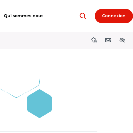
Qui sommes-nous
Connexion
Rechercher
Directions région
Contact
Acces