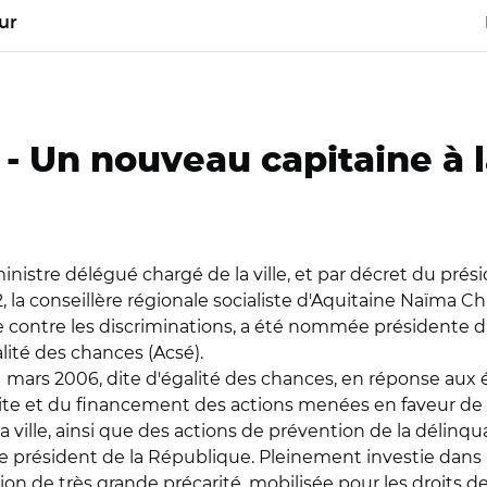
ur
 -
Un nouveau capitaine à l
ministre délégué chargé de la ville, et par décret du pré
2, la conseillère régionale socialiste d'Aquitaine Naïma Cha
te contre les discriminations, a été nommée présidente d
alité des chances (Acsé).
31 mars 2006, dite d'égalité des chances, en réponse au
ite et du financement des actions menées en faveur de la
a ville, ainsi que des actions de prévention de la délinq
r le président de la République. Pleinement investie dans l
n de très grande précarité, mobilisée pour les droits de