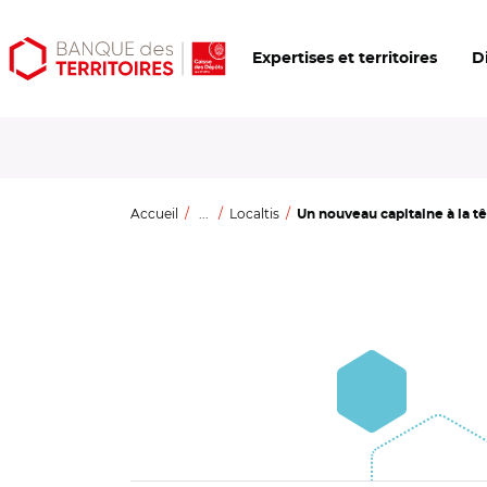
Aller
Aller
Ouvrir
Expertises et territoires
D
au
au
les
contenu
menu
outils
principal
principal
d'accessibilité
Accueil
...
Localtis
Un nouveau capitaine à la têt