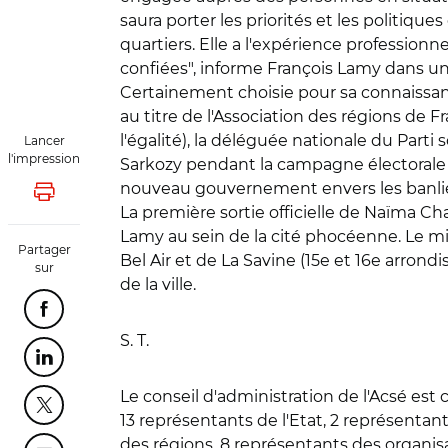
saura porter les priorités et les politiqu
quartiers. Elle a l'expérience professionn
confiées", informe François Lamy dans 
Certainement choisie pour sa connaissanc
au titre de l'Association des régions de 
l'égalité), la déléguée nationale du Parti
Lancer
l'impression
Sarkozy pendant la campagne électorale av
nouveau gouvernement envers les banli
Lancer l'impression
La première sortie officielle de Naïma Ch
Lamy au sein de la cité phocéenne. Le mini
Partager
Bel Air et de La Savine (15e et 16e arron
sur
de la ville.
Partager cette page sur Facebook
S. T.
Partager cette page sur Linkedin
Le conseil d'administration de l'Acsé es
Partager cette page sur Twitter
13 représentants de l'Etat, 2 représent
des régions, 8 représentants des organisa