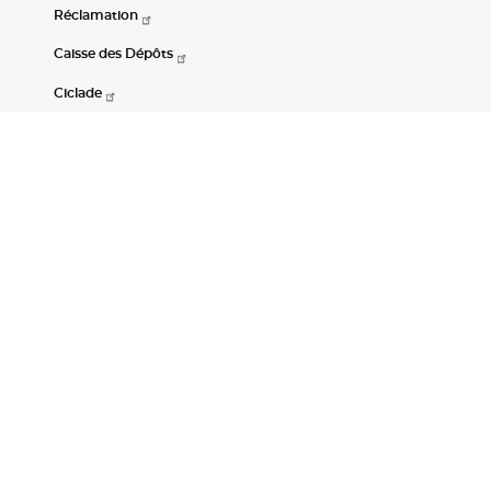
Réclamation
Caisse des Dépôts
Ciclade
CDC-Net
Consignations
Portail Open Data CDC
Restez connectés
LinkedIn
Youtube
Instagram
RSS
Mentions légales
CGU
Données personnelles
Accessibilité : non conforme
DSP2
Instruments financiers
Gestion des cookies