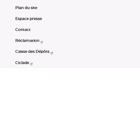
Plan du site
Espace presse
Contact
Réclamation
Caisse des Dépôts
Ciclade
CDC-Net
Consignations
Portail Open Data CDC
Restez connectés
LinkedIn
Youtube
Instagram
RSS