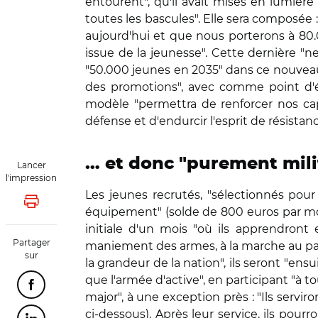
entourent", qu'il avait mises en lumière
toutes les bascules". Elle sera composée 
aujourd'hui et que nous porterons à 80.0
issue de la jeunesse". Cette dernière "ne
"50.000 jeunes en 2035" dans ce nouveau
des promotions", avec comme point d'
modèle "permettra de renforcer nos cap
défense et d'endurcir l'esprit de résistanc
… et donc "purement mili
Lancer
l'impression
Les jeunes recrutés, "sélectionnés pou
Lancer l'impression
équipement" (solde de 800 euros par moi
initiale d'un mois "où ils apprendront 
Partager
maniement des armes, à la marche au pas,
sur
la grandeur de la nation", ils seront "en
que l'armée d'active", en participant "à to
Partager cette page sur Facebook
major", à une exception près : "Ils serviron
ci-dessous). Après leur service, ils pour