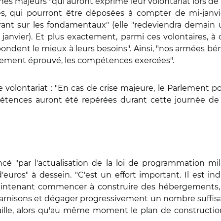
nes majeurs "qui auront exprimé leur volontariat lors de
s, qui pourront être déposées à compter de mi-janvie
ntrant sur les fondamentaux" (elle "redeviendra dema
janvier). Et plus exactement, parmi ces volontaires, à
ondent le mieux à leurs besoins". Ainsi, "nos armées bén
gement éprouvé, les compétences exercées".
ce volontariat : "En cas de crise majeure, le Parlement po
étences auront été repérées durant cette journée de mo
ncé "par l'actualisation de la loi de programmation mi
'euros" à dessein. "C'est un effort important. Il est 
aintenant commencer à construire des hébergements, 
s garnisons et dégager progressivement un nombre suffi
taille, alors qu'au même moment le plan de constructi