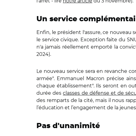
l'arrêt - lire
notre article
du 3 novembre).
Un service complémentai
Enfin, le président l'assure, ce nouveau
le service civique. Exception faite du SN
n'a jamais réellement emporté la convict
2024).
Le nouveau service sera en revanche comp
armée". Emmanuel Macron précise ains
chaque établissement". Ils seront en out
durée des
classes de défense et de sécu
des remparts de la cité, mais il nous rap
l’éducation et l’engagement de la jeunesse
Pas d'unanimité