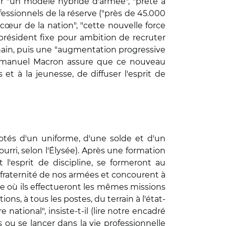
yer "un modèle hybride d'armée", "prête à
fessionnels de la réserve ("près de 45.000
cœur de la nation", "cette nouvelle force
 président fixe pour ambition de recruter
hain, puis une "augmentation progressive
Emmanuel Macron assure que ce nouveau
 à la jeunesse, de diffuser l'esprit de
otés d'un uniforme, d'une solde et d'un
ri, selon l'Élysée). Après une formation
 l'esprit de discipline, se formeront au
 fraternité de nos armées et concourent à
ire où ils effectueront les mêmes missions
ons, à tous les postes, du terrain à l'état-
e national", insiste-t-il (lire notre encadré
s ou se lancer dans la vie professionnelle