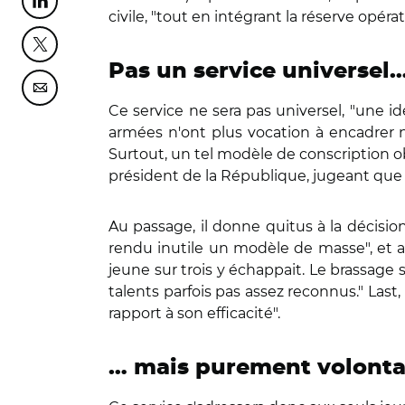
Partager cette page sur Linkedin
civile, "tout en intégrant la réserve opérat
Partager cette page sur Twitter
Pas un service universel
Partager cette page sur Courriel
Ce service ne sera pas universel, "une i
armées n'ont plus vocation à encadrer ni
Surtout, un tel modèle de conscription o
président de la République, jugeant que vou
Au passage, il donne quitus à la décisio
rendu inutile un modèle de masse", et al
jeune sur trois y échappait. Le brassage s
talents parfois pas assez reconnus." Last,
rapport à son efficacité".
… mais purement volontai