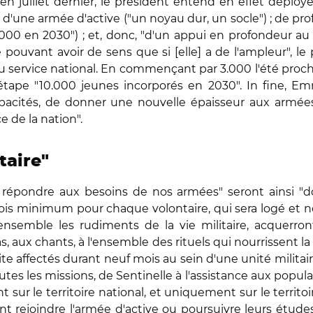
 en juillet dernier, le président entend en effet déplo
: d'une armée d'active ("un noyau dur, un socle") ; de pro
00 en 2030") ; et, donc, "d'un appui en profondeur au 
 pouvant avoir de sens que si [elle] a de l'ampleur", le
 service national. En commençant par 3.000 l'été proc
étape "10.000 jeunes incorporés en 2030". In fine, 
acités, de donner une nouvelle épaisseur aux armées et
e de la nation".
taire"
r répondre aux besoins de nos armées" seront ainsi "d
s minimum pour chaque volontaire, qui sera logé et nour
ensemble les rudiments de la vie militaire, acquerront
 aux chants, à l'ensemble des rituels qui nourrissent la
suite affectés durant neuf mois au sein d'une unité milita
utes les missions, de Sentinelle à l'assistance aux populati
t sur le territoire national, et uniquement sur le territoir
ront rejoindre l'armée d'active ou poursuivre leurs étude