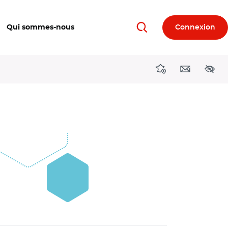
Qui sommes-nous
Connexion
Rechercher
Directions région
Contact
Acces