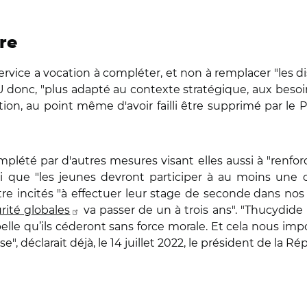
re
 service a vocation à compléter, et non à remplacer "les
U donc, "plus adapté au contexte stratégique, aux besoin
ion, au point même d'avoir failli être supprimé par le 
lété par d'autres mesures visant elles aussi à "renfor
i que "les jeunes devront participer à au moins un
re incités "à effectuer leur stage de seconde
dans nos 
rité globales
va passer de un à trois ans". "Thucydide
pelle qu’ils céderont sans force morale. Et cela nous imp
", déclarait déjà, le 14 juillet 2022, le président de la 