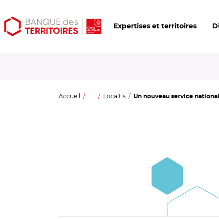
Aller
Aller
Ouvrir
Expertises et territoires
D
au
au
les
contenu
menu
outils
principal
principal
d'accessibilité
Accueil
...
Localtis
Un nouveau service national,