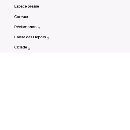
Espace presse
Contact
Réclamation
Caisse des Dépôts
Ciclade
CDC-Net
Consignations
Portail Open Data CDC
Restez connectés
LinkedIn
Youtube
Instagram
RSS