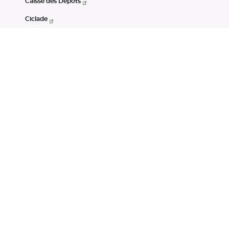
Caisse des Dépôts
Ciclade
CDC-Net
Consignations
Portail Open Data CDC
Restez connectés
LinkedIn
Youtube
Instagram
RSS
Mentions légales
CGU
Données personnelles
Accessibilité : non conforme
DSP2
Instruments financiers
Gestion des cookies
© Banque des Territoires 2026. Tous droits réservés.