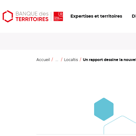
Aller
Aller
Ouvrir
Expertises et territoires
D
au
au
les
contenu
menu
outils
principal
principal
d'accessibilité
Accueil
...
Localtis
Un rapport dessine la nouvel