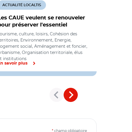
ACTUALITÉ LOCALTIS
ACTUALITÉ
Les CAUE veulent se renouveler
Les CAUE
pour préserver l'essentiel
disparaît
ourisme, culture, loisirs, Cohésion des
Environneme
erritoires, Environnement, Energie,
foncier, urb
ogement social, Aménagement et foncier,
loisirs
rbanisme, Organisation territoriale, élus
t institutions
n savoir plus
En savoir pl
*
champ obligatoire