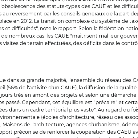
 l'obsolescence des statuts-types des CAUE et les diffic
s au reversement par les conseils généraux de la part d
lace en 2012. La transition complexe du système de ta
s et difficultés", note le rapport. Selon la fédération na
ns de nombreux cas, les CAUE "maîtrisent mal leur gouvern
isites de terrain effectuées, des déficits dans le contrôle
que dans sa grande majorité, l'ensemble du réseau des
l (56% de l'activité d'un CAUE), la diffusion de la qualité
 toujours très en amont des projets et selon une démarche
 passé. Cependant, cet équilibre est "précaire" et certain
sées dans un cadre territorial plus vaste". Au regard du 
 environnementale (écoles d'architecture, réseau des ass
 -, Maisons de l'architecture, agences d'urbanisme, Ademe
rapport préconise de renforcer la coopération des CAEU av