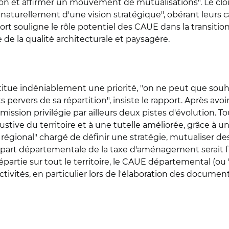
n et affirmer un mouvement de mutualisations". Le cloison
naturellement d'une vision stratégique", obérant leurs cap
port souligne le rôle potentiel des CAUE dans la transitio
 de la qualité architecturale et paysagère.
itue indéniablement une priorité, "on ne peut que souha
ts pervers de sa répartition", insiste le rapport. Après av
la mission privilégie par ailleurs deux pistes d'évolution
austive du territoire et à une tutelle améliorée, grâce à
 régional" chargé de définir une stratégie, mutualiser des
la part départementale de la taxe d'aménagement serait f
artie sur tout le territoire, le CAUE départemental (ou "te
ectivités, en particulier lors de l'élaboration des docume