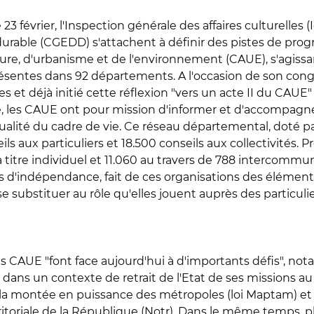
3 février, l'Inspection générale des affaires culturelles (
able (CGEDD) s'attachent à définir des pistes de progrè
ure, d'urbanisme et de l'environnement (CAUE), s'agissa
ésentes dans 92 départements. A l'occasion de son congr
et déjà initié cette réflexion "vers un acte II du CAUE" (l
re, les CAUE ont pour mission d'informer et d'accompagner l
ualité du cadre de vie. Ce réseau départemental, doté par
aux particuliers et 18.500 conseils aux collectivités.
titre individuel et 11.060 au travers de 788 intercommu
ies d'indépendance, fait de ces organisations des élémen
e substituer au rôle qu'elles jouent auprès des particuliers
 CAUE "font face aujourd'hui à d'importants défis", nota
e, dans un contexte de retrait de l'Etat de ses missions
la montée en puissance des métropoles (loi Maptam) et 
rritoriale de la République (Notr). Dans le même temps, 