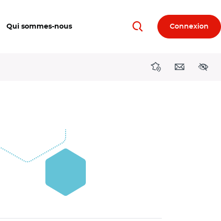
Qui sommes-nous
Connexion
Rechercher
Directions région
Contact
Acces