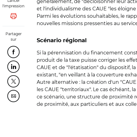
Lancer
généralement, de "décloisonner leur actio
l'impression
et l'individualisme des CAUE "les éloigne 
Parmi les évolutions souhaitables, le rap
Lancer l'impression
nouvelles missions pressenties au service
Partager
sur
Scénario régional
Si la pérennisation du financement const
Partager cette page sur Facebook
produit de la taxe puisse corriger les effe
CAUE et de "l'étatisation" du dispositif, 
Partager cette page sur Linkedin
existant, "en veillant à la couverture exh
Autre alternative : la création d'un "CAUE
Partager cette page sur Twitter
les CAUE "territoriaux". Le cas échéant, 
ce scénario, une structure de proximité rép
Partager cette page sur Courriel
de proximité, aux particuliers et aux coll