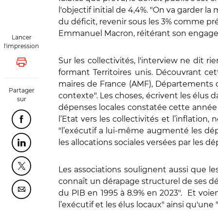
l'objectif initial de 4,4%. "On va garder 
du déficit, revenir sous les 3% comme pr
Emmanuel Macron, réitérant son engagem
Lancer
l'impression
Sur les collectivités, l'interview ne dit 
Lancer l'impression
formant Territoires unis. Découvrant cett
maires de France (AMF), Départements de 
Partager
contexte". Les choses, écrivent les élu
sur
dépenses locales constatée cette année r
l’Etat vers les collectivités et l’inflati
Partager cette page sur Facebook
"l’exécutif a lui-même augmenté les dépe
les allocations sociales versées par les d
Partager cette page sur Linkedin
Les associations soulignent aussi que le
Partager cette page sur Twitter
connaît un dérapage structurel de ses dé
du PIB en 1995 à 8.9% en 2023". Et voien
Partager cette page sur Courriel
l’exécutif et les élus locaux" ainsi qu'u