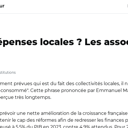
ur
penses locales ? Les assoc
nstitutions
ent prévues qui est du fait des collectivités locales, il
us-consommé". Cette phrase prononcée par Emmanuel Ma
aperçue très longtemps.
it prévoir une nette amélioration de la croissance frança
intenir le cap des réformes afin de redresser les finances
creusé à 5,5% du PIB en 2023, contre 4,9% attendus. Pour 2