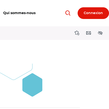
Qui sommes-nous
Connexion
Rechercher
Directions région
Contact
Acces