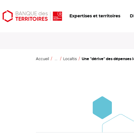
Aller
Aller
Ouvrir
Expertises et territoires
D
au
au
les
contenu
menu
outils
principal
principal
d'accessibilité
Accueil
...
Localtis
Une "dérive" des dépenses lo