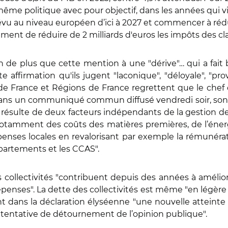
la même politique avec pour objectif, dans les années qui 
évu au niveau européen d’ici à 2027 et commencer à rédui
ent de réduire de 2 milliards d'euros les impôts des c
rien de plus que cette mention à une "dérive"… qui a fait 
e affirmation qu'ils jugent "laconique", "déloyale", "prov
France et Régions de France regrettent que le chef de l'
s dans un communiqué commun diffusé vendredi soir, son
ésulte de deux facteurs indépendants de la gestion des c
on, notamment des coûts des matières premières, de l’énergi
nses locales en revalorisant par exemple la rémunérati
épartements et les CCAS".
s collectivités "contribuent depuis des années à amélior
penses". La dette des collectivités est même "en légèr
t dans la déclaration élyséenne "une nouvelle atteinte
ne "tentative de détournement de l’opinion publique".