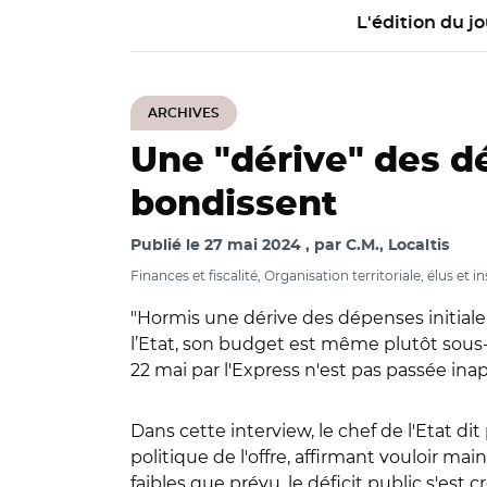
L'édition du jo
ARCHIVES
Une "dérive" des dé
bondissent
Publié le
27 mai 2024
par
C.M., Localtis
Finances et fiscalité, Organisation territoriale, élus et i
"Hormis une dérive des dépenses initialem
l’Etat, son budget est même plutôt so
22 mai par l'Express n'est pas passée in
Dans cette interview, le chef de l'Etat d
politique de l'offre, affirmant vouloir ma
faibles que prévu, le déficit public s'est 