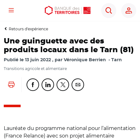
Menu
Aller
Aller
Ouvrir
Rechercher
au
au
les
contenu
menu
outils
Retours d'expérience
principal
principal
d'accessibilité
Une guinguette avec des
produits locaux dans le Tarn (81)
Publié le
13 juin 2022
par
Véronique Berrien
Tarn
Transitions agricole et alimentaire
Lancer l'impression
Partager cette page sur Facebook
Partager cette page sur Linkedin
Partager cette page sur Twitter
Partager cette page sur Co
Lauréate du programme national pour l’alimentation
(France Relance) avec son projet alimentaire