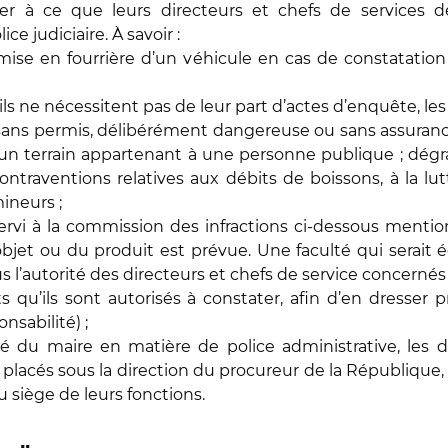
r à ce que leurs directeurs et chefs de services d
e judiciaire. À savoir :
a mise en fourrière d’un véhicule en cas de constatatio
’ils ne nécessitent pas de leur part d’actes d’enquête, l
 sans permis, délibérément dangereuse ou sans assurance ;
un terrain appartenant à une personne publique ; dégra
ntraventions relatives aux débits de boissons, à la lutt
mineurs ;
 servi à la commission des infractions ci-dessous menti
’objet ou du produit est prévue. Une faculté qui serai
 l’autorité des directeurs et chefs de service concernés 
ts qu’ils sont autorisés à constater, afin d’en dresser p
nsabilité) ;
ité du maire en matière de police administrative, les 
 placés sous la direction du procureur de la République, 
u siège de leurs fonctions.