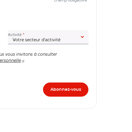
*
champ obligatoire
(champ obligatoire)
Activité
us vous invitons à consulter
ersonnelle