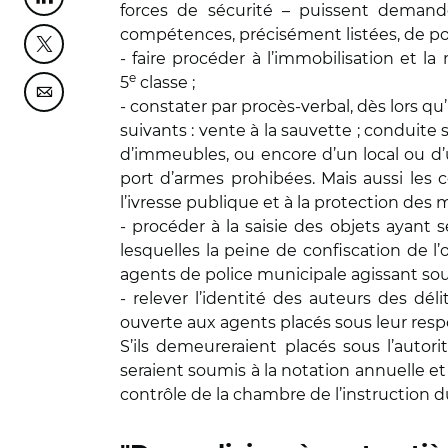
Partager cette page sur Linkedin
forces de sécurité – puissent demande
compétences, précisément listées, de polic
Partager cette page sur Twitter
- faire procéder à l’immobilisation et l
e
5
classe ;
Partager cette page sur Courriel
- constater par procès-verbal, dès lors qu
suivants : vente à la sauvette ; conduite
d’immeubles, ou encore d’un local ou d’
port d’armes prohibées. Mais aussi les co
l’ivresse publique et à la protection des 
- procéder à la saisie des objets ayant
lesquelles la peine de confiscation de l
agents de police municipale agissant sous
- relever l’identité des auteurs des déli
ouverte aux agents placés sous leur respo
S’ils demeureraient placés sous l’autor
seraient soumis à la notation annuelle et
contrôle de la chambre de l’instruction d