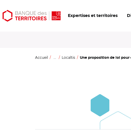
Aller
Aller
Ouvrir
Expertises et territoires
D
au
au
les
contenu
menu
outils
principal
principal
d'accessibilité
Accueil
...
Localtis
Une proposition de loi pour o