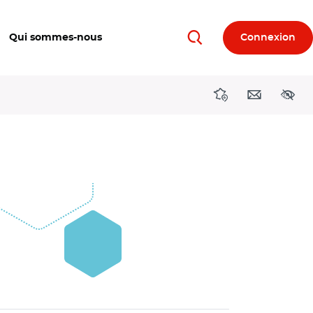
Qui sommes-nous
Connexion
Rechercher
Directions région
Contact
Acces