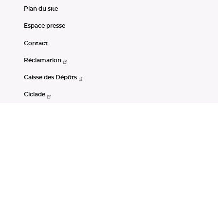
Plan du site
Espace presse
Contact
Réclamation
Caisse des Dépôts
Ciclade
CDC-Net
Consignations
Portail Open Data CDC
Restez connectés
LinkedIn
Youtube
Instagram
RSS