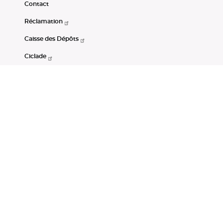
Contact
Réclamation
Caisse des Dépôts
Ciclade
CDC-Net
Consignations
Portail Open Data CDC
Restez connectés
LinkedIn
Youtube
Instagram
RSS
Mentions légales
CGU
Données personnelles