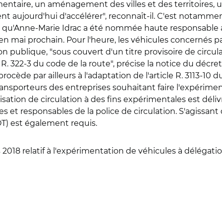
ntaire, un aménagement des villes et des territoires, u
 aujourd'hui d'accélérer", reconnaît-il. C'est notamment 
s, qu'Anne-Marie Idrac a été nommée haute responsable 
en mai prochain. Pour l'heure, les véhicules concernés pa
tion publique, "sous couvert d'un titre provisoire de circ
R. 322-3 du code de la route", précise la notice du décret
ocède par ailleurs à l'adaptation de l'article R. 3113-10 du
 transporteurs des entreprises souhaitant faire l'expérime
ion de circulation à des fins expérimentales est délivr
s et responsables de la police de circulation. S'agissant 
AOT) est également requis.
s 2018 relatif à l'expérimentation de véhicules à délégati