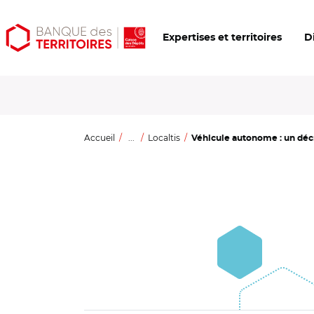
Aller
Aller
Ouvrir
Expertises et territoires
D
au
au
les
contenu
menu
outils
principal
principal
d'accessibilité
Accueil
...
Localtis
Véhicule autonome : un décre