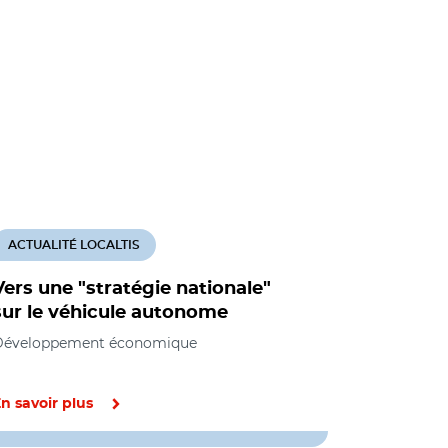
ACTUALITÉ LOCALTIS
ACTUALITÉ
Vers une "stratégie nationale"
Les expé
sur le véhicule autonome
véhicule
ouverte s
Développement économique
n savoir plus
En savoir pl