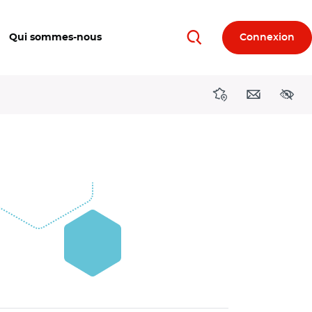
Qui sommes-nous
Connexion
Rechercher
Directions région
Contact
Acces