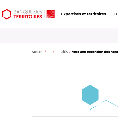
Aller
Aller
Ouvrir
Expertises et territoires
D
au
au
les
contenu
menu
outils
principal
principal
d'accessibilité
Accueil
...
Localtis
Vers une extension des horai