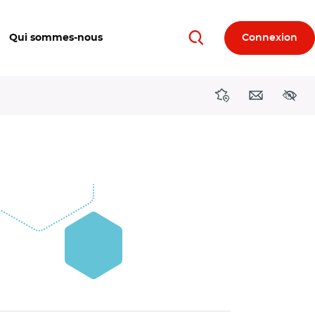
Qui sommes-nous
Connexion
Rechercher
Directions région
Contact
Acces