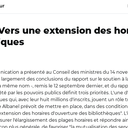
ur
Vers une extension des ho
iques
unication a présenté au Conseil des ministres du 14 no
re largement des conclusions du rapport sur le soutien à 
u même nom -, remis le 12 septembre dernier, et du rappo
êté par les pouvoirs publics définit trois priorités. L'une 
ues qui, avec leur huit millions d'inscrits, jouent un rôle 
e Albanel prévoit de mettre en place, dans des condition
extension des horaires d'ouverture des bibliothèques". L
ssurer l'élargissement des plages horaires et répondre ain
açon plus générale, de favoriser "la mutualisation des ser