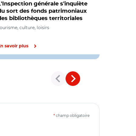
L'Inspection générale s'inquiète
La région
du sort des fonds patrimoniaux
l'aide aux
des bibliothèques territoriales
Tourisme, cul
ourisme, culture, loisirs
n savoir plus
En savoir pl
*
champ obligatoire