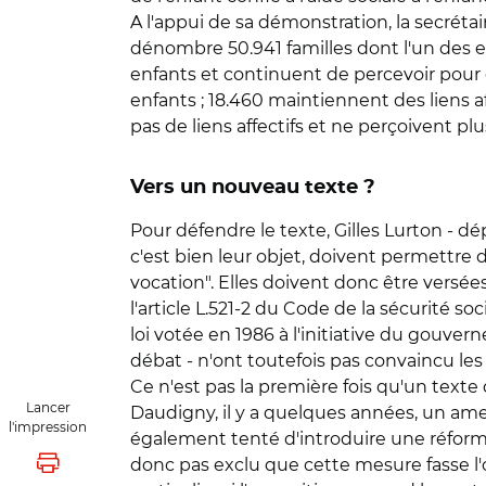
A l'appui de sa démonstration, la secrétair
dénombre 50.941 familles dont l'un des enf
enfants et continuent de percevoir pour eu
enfants ; 18.460 maintiennent des liens af
pas de liens affectifs et ne perçoivent plus
Vers un nouveau texte ?
Pour défendre le texte, Gilles Lurton - dépu
c'est bien leur objet, doivent permettre d
vocation". Elles doivent donc être versées
l'article L.521-2 du Code de la sécurité soc
loi votée en 1986 à l'initiative du gouv
débat - n'ont toutefois pas convaincu les 
Ce n'est pas la première fois qu'un texte
Lancer
Daudigny, il y a quelques années, un ame
l'impression
également tenté d'introduire une réforme s
donc pas exclu que cette mesure fasse l
Lancer l'impression