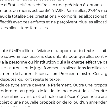
e d'Etat a cité des chiffres - d'une précision étonnante - f
ants au moins est confié à l'ASE. Parmi elles, 27.945 mai
x la totalité des prestations, y compris les allocations f
fectifs avec ces enfants et ne perçoivent plus les allocat
 les allocations familiales.
té (UMP) d'Ille-et-Vilaine et rapporteur du texte - a fait v
e subvenir aux besoins des enfants pour qui elles sont ve
 à la personne ou l'institution qui a la charge effective d
iale - autorisant le juge à verser les allocations familiales
ernement de Laurent Fabius, alors Premier ministre. Ces 
députés, qui ont rejeté le texte.
 de ce type arrive devant le Parlement. Outre une proposi
ndement au projet de loi de financement de la sécurité s
imilaire, avant d'être finalement écarté (voir notre artic
'objet d'une nouvelle proposition de loi ou d'un amende