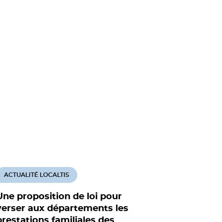
ACTUALITÉ LOCALTIS
ACTUALITÉ
Une proposition de loi pour
L'Assemb
verser aux départements les
maisons d
prestations familiales des
sur les a