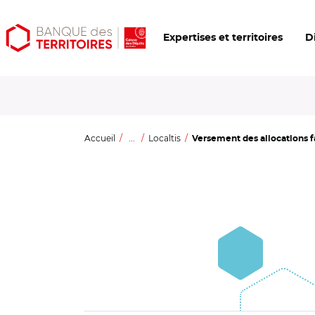
Aller
Aller
Ouvrir
Expertises et territoires
D
au
au
les
contenu
menu
outils
principal
principal
d'accessibilité
Accueil
...
Localtis
Versement des allocations fam