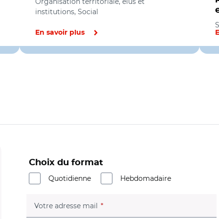
Organisation territoriale, élus et
institutions, Social
S
En savoir plus
E
Choix du format
Quotidienne
Hebdomadaire
(champ obligatoire)
Votre adresse mail