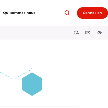
Qui sommes-nous
Connexion
Rechercher
Directions région
Contact
Acces