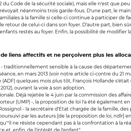
-2 du Code de la sécurité sociale), mais elle n'est que peu 
 prévoyait néanmoins trois garde-fous. D'une part, le maint
iliales à la famille si celle-ci continue à participer de f
 le retour de celui-ci dans son foyer. D'autre part, bien sû
nfants restés au foyer. Enfin, la possibilité de modifier 
e liens affectifs et ne perçoivent plus les alloc
at - traditionnellement sensible à la cause des départeme
séance, en mars 2013 (voir notre article ci-contre du 21 
DF) quelques mois plus tôt, François Hollande s'était d'a
 2012), ouvrant la voie à son adoption.
le. Déjà rejetée le 4 juin par la commission des affaires
rteur (UMP) -, la proposition de loi l'a été également en s
Rossignol - la secrétaire d'Etat chargée de la famille, de
rsuivi par les auteurs [de la proposition de loi, ndlr] en
'"il ne résiste cependant pas à la confrontation à la réali
e et, enfin, de l'intérêt de l'enfant".