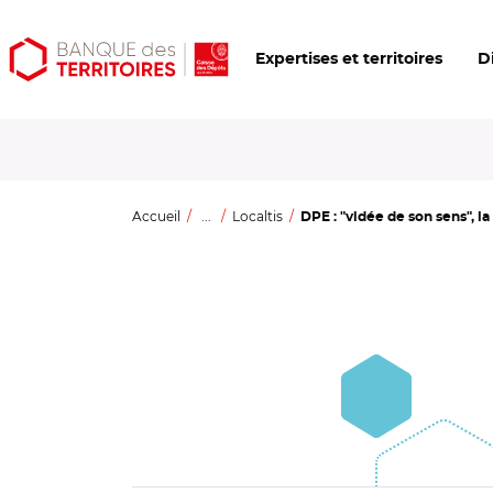
Aller
Aller
Ouvrir
Expertises et territoires
D
au
au
les
contenu
menu
outils
principal
principal
d'accessibilité
Accueil
...
Localtis
DPE : "vidée de son sens", la 