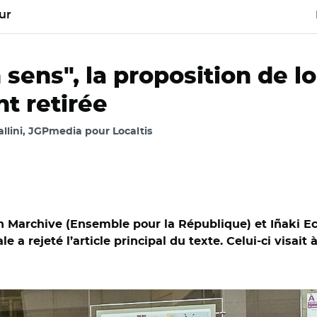
ur
 sens", la proposition de l
t retirée
llini, JGPmedia pour Localtis
en Marchive (Ensemble pour la République) et Iñaki Ech
a rejeté l’article principal du texte. Celui-ci visait 
C BY-SA 4.0