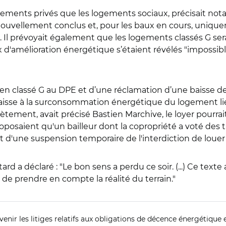
logements privés que les logements sociaux, précisait n
ouvellement conclus et, pour les baux en cours, unique
Il prévoyait également que les logements classés G ser
ux d'amélioration énergétique s’étaient révélés "impossi
n classé G au DPE et d’une réclamation d’une baisse de lo
 baisse à la surconsommation énergétique du logement lié
ètement, avait précisé Bastien Marchive, le loyer pourra
proposaient qu'un bailleur dont la copropriété a voté des
d'une suspension temporaire de l'interdiction de louer
tard a déclaré : "Le bon sens a perdu ce soir. (...) Ce text
de prendre en compte la réalité du terrain."
venir les litiges relatifs aux obligations de décence énergétique 