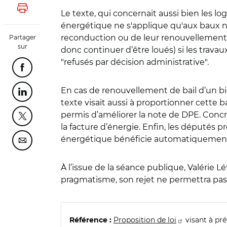
Lancer l'impression
Le texte, qui concernait aussi bien les 
énergétique ne s'applique qu'aux baux n
reconduction ou de leur renouvellement. 
Partager
sur
donc continuer d’être loués) si les trava
"refusés par décision administrative".
Partager cette page sur Facebook
En cas de renouvellement de bail d’un bie
Partager cette page sur Linkedin
texte visait aussi à proportionner cette
permis d’améliorer la note de DPE. Concr
Partager cette page sur Twitter
la facture d’énergie. Enfin, les députés 
énergétique bénéficie automatiquement 
Partager cette page sur Courriel
À l’issue de la séance publique, Valérie Lé
pragmatisme, son rejet ne permettra pas 
Proposition de loi
visant à pré
Référence :