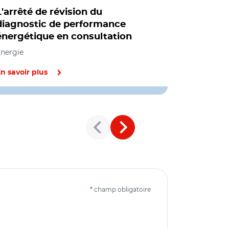
L'arrêté de révision du
Les règle
diagnostic de performance
énergétiq
énergétique en consultation
maintenan
d'interdi
nergie
Environnem
n savoir plus
En savoir pl
*
champ obligatoire