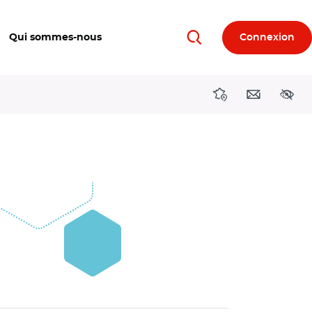
Qui sommes-nous
Connexion
Rechercher
Directions région
Contact
Acces