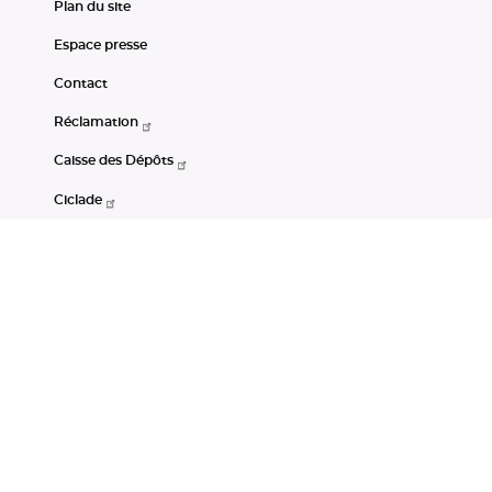
Plan du site
Espace presse
Contact
Réclamation
Caisse des Dépôts
Ciclade
CDC-Net
Consignations
Portail Open Data CDC
Restez connectés
LinkedIn
Youtube
Instagram
RSS