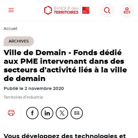
Menu
Aller
Aller
Ouvrir
Rechercher
au
au
les
contenu
menu
outils
Accueil
principal
principal
d'accessibilité
ARCHIVES
Ville de Demain - Fonds dédié
aux PME intervenant dans des
secteurs d'activité liés à la ville
de demain
Publié le
2 novembre 2020
Territoires d’industrie
Lancer l'impression
Partager cette page sur Facebook
Partager cette page sur Linkedin
Partager cette page sur Twitter
Partager cette page sur Co
Vous développez des technologies et