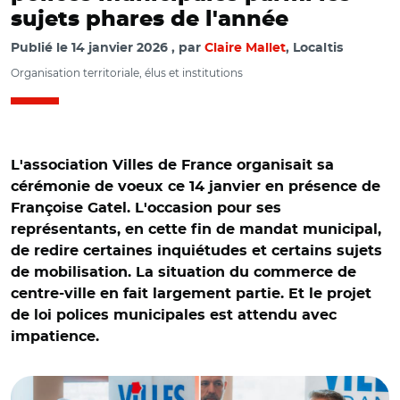
sujets phares de l'année
Publié le
14 janvier 2026
par
Claire Mallet
, Localtis
Organisation territoriale, élus et institutions
L'association Villes de France organisait sa
cérémonie de voeux ce 14 janvier en présence de
Françoise Gatel. L'occasion pour ses
représentants, en cette fin de mandat municipal,
de redire certaines inquiétudes et certains sujets
de mobilisation. La situation du commerce de
centre-ville en fait largement partie. Et le projet
de loi polices municipales est attendu avec
© @VillesdeFrance/ Jean-François Debat, Françoise Gatel
impatience.
et Gil Avérous lors de la cérémonie des vœux de Villes de
France