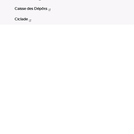
Caisse des Dépôts
Ciclade
CDC-Net
Consignations
Portail Open Data CDC
Restez connectés
LinkedIn
Youtube
Instagram
RSS
Mentions légales
CGU
Données personnelles
Accessibilité : non conforme
DSP2
Instruments financiers
Gestion des cookies