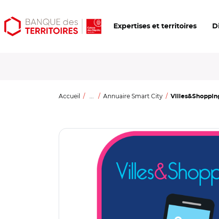
Aller
Aller
Ouvrir
Expertises et territoires
D
au
au
les
contenu
menu
outils
principal
principal
d'accessibilité
Accueil
...
Annuaire Smart City
Villes&Shoppin