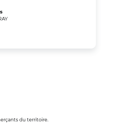
es
RAY
çants du territoire.