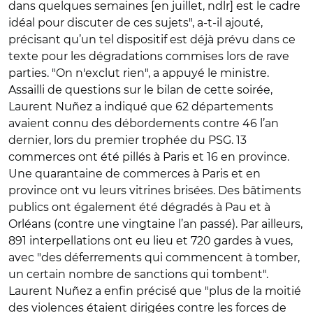
dans quelques semaines [en juillet, ndlr] est le cadre
idéal pour discuter de ces sujets", a-t-il ajouté,
précisant qu’un tel dispositif est déjà prévu dans ce
texte pour les dégradations commises lors de rave
parties. "On n'exclut rien", a appuyé le ministre.
Assailli de questions sur le bilan de cette soirée,
Laurent Nu
ñ
ez a indiqué que 62 départements
avaient connu des débordements contre 46 l’an
dernier, lors du premier trophée du PSG. 13
commerces ont été pillés à Paris et 16 en province.
Une quarantaine de commerces à Paris et en
province ont vu leurs vitrines brisées. Des bâtiments
publics ont également été dégradés à Pau et à
Orléans (contre une vingtaine l’an passé). Par ailleurs,
891 interpellations ont eu lieu et 720 gardes à vues,
avec "des déferrements qui commencent à tomber,
un certain nombre de sanctions qui tombent".
Laurent Nu
ñ
ez a enfin précisé que "plus de la moitié
des violences étaient dirigées contre les forces de