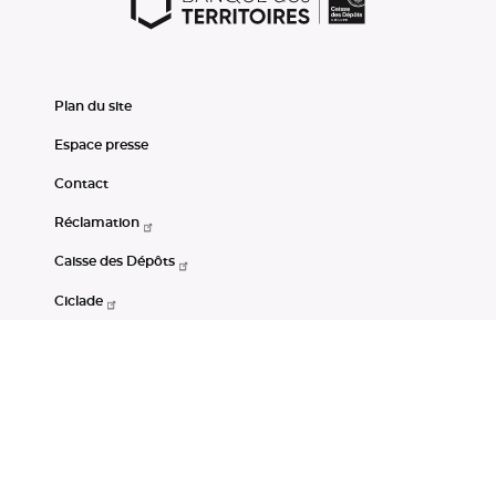
Plan du site
Espace presse
Contact
Réclamation
Caisse des Dépôts
Ciclade
CDC-Net
Consignations
Portail Open Data CDC
Restez connectés