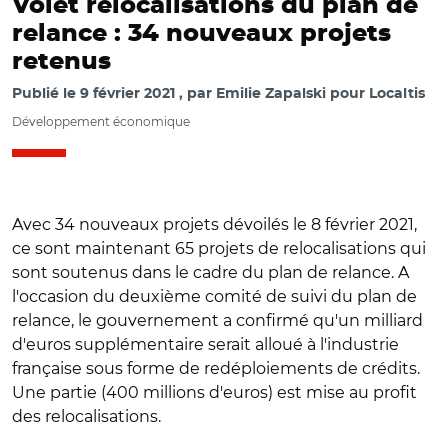
Volet relocalisations du plan de
relance : 34 nouveaux projets
retenus
Publié le
9 février 2021
par
Emilie Zapalski pour Localtis
Développement économique
Avec 34 nouveaux projets dévoilés le 8 février 2021,
ce sont maintenant 65 projets de relocalisations qui
sont soutenus dans le cadre du plan de relance. A
l'occasion du deuxième comité de suivi du plan de
relance, le gouvernement a confirmé qu'un milliard
d'euros supplémentaire serait alloué à l'industrie
française sous forme de redéploiements de crédits.
Une partie (400 millions d'euros) est mise au profit
des relocalisations.
© @BrunoLeMaire/ visite de Bruno Le Maire sur le site de
Lacroix electronics