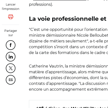
professions).
Lancer
l'impression
La voie professionnelle et
Lancer l'impression
"C’est une opportunité pour l’orientation 
Partager
ministre démissionnaire Nicole Belloubet 
sur
dizaine de métiers seulement", a-t-elle pré
compétition s’inscrit dans un contexte d’i
Partager cette page sur Facebook
de la carte des formations dans le cadre d
Partager cette page sur Linkedin
Catherine Vautrin, la ministre démissionn
Partager cette page sur Twitter
matière d’apprentissage, alors même qu
différentes pistes d’économies, dont la 
Partager cette page sur Courriel
contrats d’apprentissage. "La discussion 
encore un accompagnement extrêmeme
e