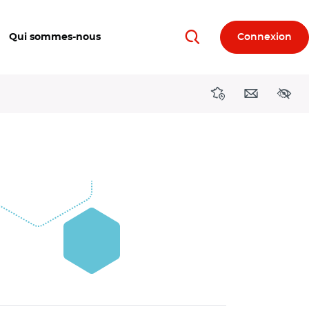
Qui sommes-nous
Connexion
Rechercher
Directions région
Contact
Acces