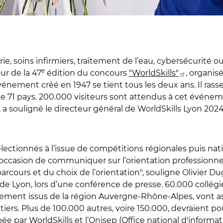
ie, soins infirmiers, traitement de l’eau, cybersécurité o
e
ur de la 47
édition du concours
"WorldSkills"
, organis
énement créé en 1947 se tient tous les deux ans. Il ras
 71 pays. 200.000 visiteurs sont attendus à cet événement
", a souligné le directeur général de WorldSkills Lyon 20
sélectionnés à l’issue de compétitions régionales puis nat
ccasion de communiquer sur l’orientation professionnell
rcours et du choix de l’orientation", souligne Olivier D
 Lyon, lors d’une conférence de presse. 60.000 collégie
airement issus de la région Auvergne-Rhône-Alpes, vont a
rs. Plus de 100.000 autres, voire 150.000, devraient pou
e par WorldSkills et l’Onisep (Office national d'informa