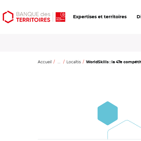
Aller
Aller
Ouvrir
Expertises et territoires
D
au
au
les
contenu
menu
outils
principal
principal
d'accessibilité
Accueil
...
Localtis
WorldSkills : la 47e compéti