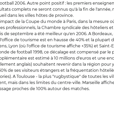
tball 2006. Autre point positif : les premiers enseign
ltats complets ne seront connus qu'à la fin de l'année, 
eil dans les villes hôtes de province.
t l'impact de la Coupe du monde à Paris, dans la mesure
les professionnels, la Chambre syndicale des hôteliers et 
s de septembre a été meilleur qu'en 2006. A Bordeaux, 
l'office de tourisme est en hausse de 40% et la plupart 
s, Lyon (où l'office de tourisme affiche +35%) et Saint-E
nde de football 1998, ce décalage est compensé par le 
 supplémentaire est estimé à 10 millions d'euros et une en
ement anglais) souhaitent revenir dans la région pour y f
0% de ses visiteurs étrangers et la fréquentation hôtelièr
ries). A Toulouse - la plus "rugbystique" de toutes les vil
t, mais dans les limites du centre-ville. Marseille affich
plissage proches de 100% autour des matches.