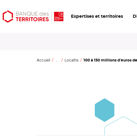
Aller
Aller
Ouvrir
Expertises et territoires
D
au
au
les
contenu
menu
outils
principal
principal
d'accessibilité
Accueil
...
Localtis
100 à 150 millions d'euros d