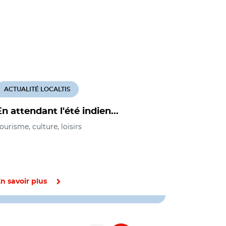
ACTUALITÉ LOCALTIS
ACTUALITÉ
En attendant l'été indien...
Le gouver
chantiers
ourisme, culture, loisirs
développe
Cohésion de
économique, 
n savoir plus
En savoir pl