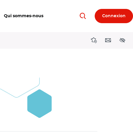
Qui sommes-nous
Connexion
Rechercher
Directions région
Contact
Acces