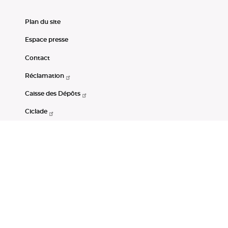
Plan du site
Espace presse
Contact
Réclamation
Caisse des Dépôts
Ciclade
CDC-Net
Consignations
Portail Open Data CDC
Restez connectés
LinkedIn
Youtube
Instagram
RSS