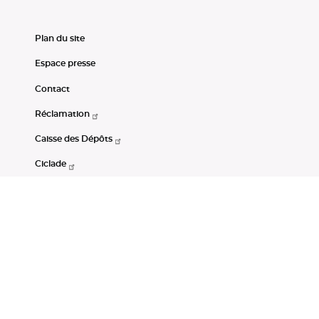
Plan du site
Espace presse
Contact
Réclamation
Caisse des Dépôts
Ciclade
CDC-Net
Consignations
Portail Open Data CDC
Restez connectés