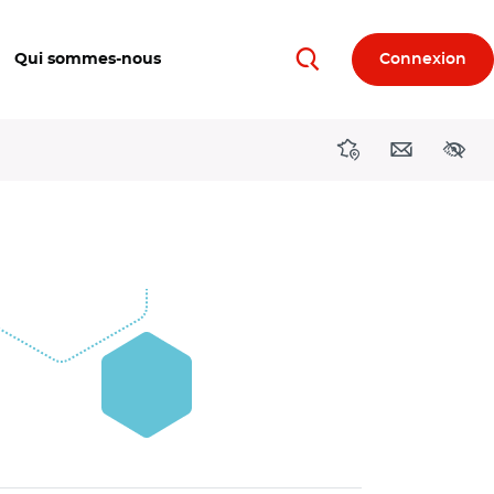
Qui sommes-nous
Connexion
Rechercher
Directions région
Contact
Acces