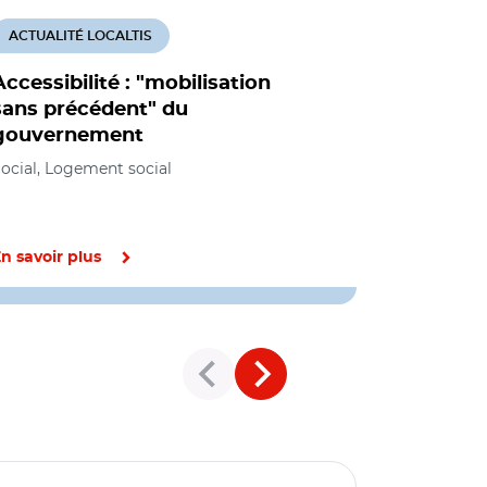
ACTUALITÉ LOCALTIS
ACTUALITÉ
Accessibilité : "mobilisation
Baromètre
sans précédent" du
: le verre
gouvernement
moitié pl
ocial, Logement social
Social, Amé
urbanisme, T
n savoir plus
En savoir pl