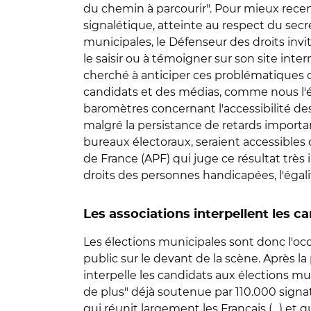
du chemin à parcourir". Pour mieux recen
signalétique, atteinte au respect du secr
municipales, le Défenseur des droits invi
le saisir ou à témoigner sur son site int
cherché à anticiper ces problématiques d'
candidats et des médias, comme nous l'évo
baromètres concernant l'accessibilité des
malgré la persistance de retards importan
bureaux électoraux, seraient accessibles 
de France (APF) qui juge ce résultat trè
droits des personnes handicapées, l'égali
Les associations interpellent les c
Les élections municipales sont donc l'occ
public sur le devant de la scène. Après la
interpelle les candidats aux élections mun
de plus" déjà soutenue par 110.000 signat
qui réunit largement les Français (…) et 