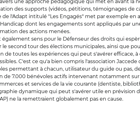
travers une approche pédagogique qui met en avant la né
ication des supports (vidéos, pétitions, témoignages de c
e de l'Adapt intitulé "Les Engagés" met par exemple en a
lle Handicap dont les engagements sont appliqués par 
nimation des actions menées.
 également sens pour le Défenseur des droits qui espère
ur le second tour des élections municipales, ainsi que p
de toutes les expériences qui peut s'avérer efficace, à 
bles. C'est ce qu'a bien compris l'association Jaccede q
les permettant à chacun, utilisateur du guide ou pas, de 
tion de 7.000 bénévoles actifs intervenant notamment sur
merces et services de la vie courante (dentiste, bibliot
graphie dynamique qui peut s'avérer utile en prévision d
AP) ne la remettraient globalement pas en cause.