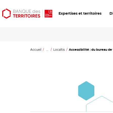
Aller
Aller
Ouvrir
Expertises et territoires
D
au
au
les
contenu
menu
outils
principal
principal
d'accessibilité
Accueil
...
Localtis
Accessibilité : du bureau de v