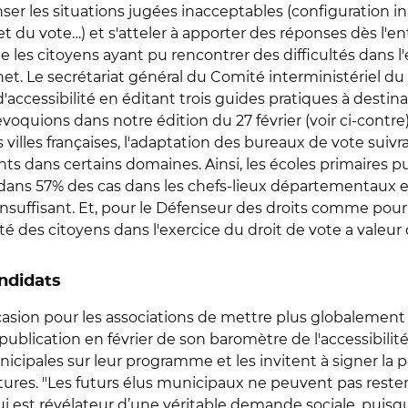
ser les situations jugées inacceptables (configuration
et du vote…) et s'atteler à apporter des réponses dès l'e
te les citoyens ayant pu rencontrer des difficultés dans 
ernet. Le secrétariat général du Comité interministériel d
accessibilité en éditant trois guides pratiques à destin
quions dans notre édition du 27 février (voir ci-contre).
 villes françaises, l'adaptation des bureaux de vote suiv
ts dans certains domaines. Ainsi, les écoles primaires pu
dans 57% des cas dans les chefs-lieux départementaux en 
s insuffisant. Et, pour le Défenseur des droits comme po
té des citoyens dans l'exercice du droit de vote a valeur
andidats
asion pour les associations de mettre plus globalement la
 publication en février de son baromètre de l'accessibilité
icipales sur leur programme et les invitent à signer la pét
ures. "Les futurs élus municipaux ne peuvent pas rester 
qui est révélateur d’une véritable demande sociale, puisq