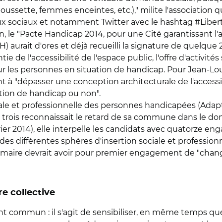
ssette, femmes enceintes, etc.)," milite l'association qu
x sociaux et notamment Twitter avec le hashtag #Liberté
, le "Pacte Handicap 2014, pour une Cité garantissant l'a
) aurait d'ores et déjà recueilli la signature de quelqu
ie de l'accessibilité de l'espace public, l'offre d'activité
ur les personnes en situation de handicap. Pour Jean-Lou
 à "dépasser une conception architecturale de l'accessib
ation de handicap ou non".
iale et professionnelle des personnes handicapées (Adapt), 
trois reconnaissait le retard de sa commune dans le do
rier 2014), elle interpelle les candidats avec quatorze 
t des différentes sphères d'insertion sociale et professionn
at-maire devrait avoir pour premier engagement de "chang
re collective
t commun : il s'agit de sensibiliser, en même temps que