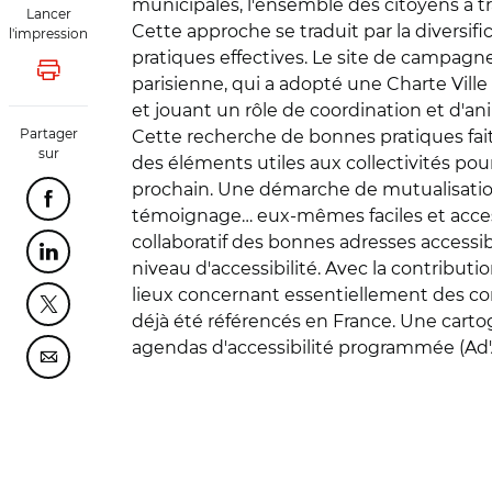
municipales, l'ensemble des citoyens à 
Lancer
Cette approche se traduit par la diversif
l'impression
pratiques effectives. Le site de campagn
Lancer l'impression
parisienne, qui a adopté une Charte Vi
et jouant un rôle de coordination et d'a
Partager
Cette recherche de bonnes pratiques fait
sur
des éléments utiles aux collectivités po
prochain. Une démarche de mutualisation 
Partager cette page sur Facebook
témoignage… eux-mêmes faciles et accessi
collaboratif des bonnes adresses accessib
Partager cette page sur Linkedin
niveau d'accessibilité. Avec la contribu
lieux concernant essentiellement des com
Partager cette page sur Twitter
déjà été référencés en France. Une carto
agendas d'accessibilité programmée (Ad'
Partager cette page sur Courriel