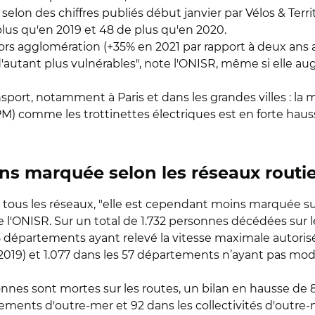
 selon des chiffres publiés début janvier par Vélos & Territ
 plus qu'en 2019 et 48 de plus qu'en 2020.
s agglomération (+35% en 2021 par rapport à deux ans a
d'autant plus vulnérables", note l'ONISR, même si elle 
ort, notamment à Paris et dans les grandes villes : la mo
comme les trottinettes électriques est en forte hausse,
ins marquée selon les réseaux routi
ne tous les réseaux, "elle est cependant moins marquée s
 l'ONISR. Sur un total de 1.732 personnes décédées sur 
8 départements ayant relevé la vitesse maximale autoris
à 2019) et 1.077 dans les 57 départements n’ayant pas mod
onnes sont mortes sur les routes, un bilan en hausse de 8%
ments d'outre-mer et 92 dans les collectivités d'outre