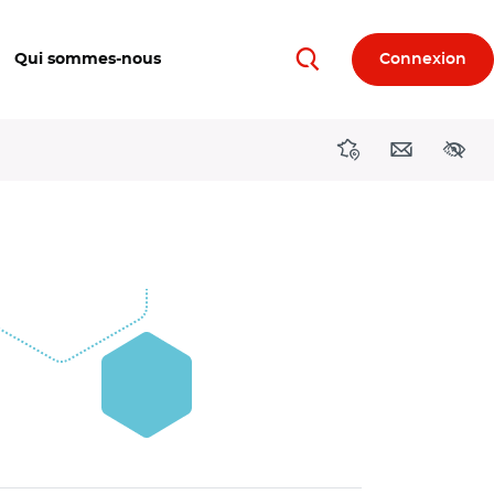
Qui sommes-nous
Connexion
Rechercher
Directions région
Contact
Acces