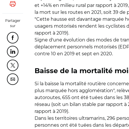
et +14% en milieu rural par rapport à 2019,
Lancer l'impression
la mort sur les routes en 2021, soit 39 de
"Cette hausse est davantage marquée hor
Partager
usagers motorisés rendent les cyclistes 
sur
rapport à 2019).
Partager cette page sur Facebook
Signe d'une évolution des modes de transp
déplacement personnels motorisés (EDPM) 
Partager cette page sur Linkedin
contre 10 en 2019 et sept en 2020.
Partager cette page sur Twitter
Baisse de la mortalité mo
Partager cette page sur Courriel
Si la baisse la mortalité routière concer
plus marquée hors agglomération", relève
autoroutes, 655 ont été tuées dans les 3
réseau (soit un bilan stable par rapport 
rapport à 2019).
Dans les territoires ultramarins, 296 pers
personnes ont été tuées dans les départe