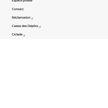
Espace presse
Contact
Réclamation
Caisse des Dépôts
Ciclade
CDC-Net
Consignations
Portail Open Data CDC
Restez connectés
LinkedIn
Youtube
Instagram
RSS