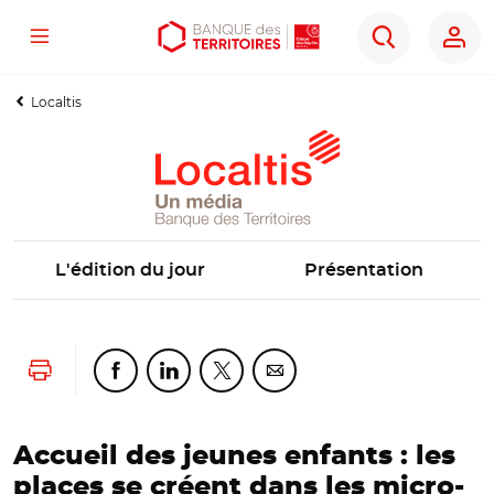
Menu
Aller
Aller
Ouvrir
Rechercher
au
au
les
contenu
menu
outils
Localtis
principal
principal
d'accessibilité
L'édition du jour
Présentation
Lancer l'impression
Partager cette page sur Facebook
Partager cette page sur Linkedin
Partager cette page sur Twitter
Partager cette page sur Co
Accueil des jeunes enfants : les
places se créent dans les micro-