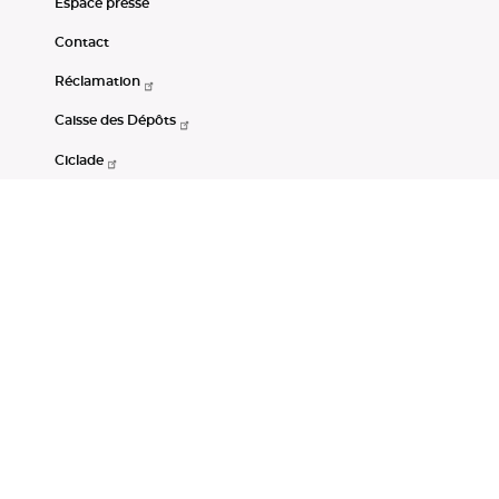
Espace presse
Contact
Réclamation
Caisse des Dépôts
Ciclade
CDC-Net
Consignations
Portail Open Data CDC
Restez connectés
LinkedIn
Youtube
Instagram
RSS