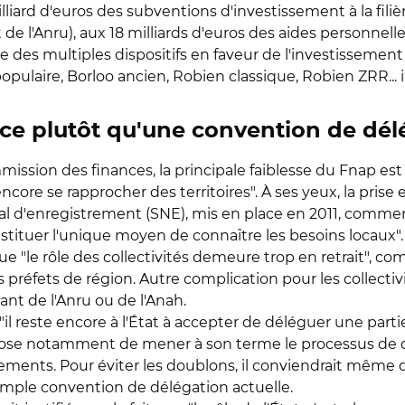
lliard d'euros des subventions d'investissement à la fili
 de l'Anru), aux 18 milliards d'euros des aides personnel
tre des multiples dispositifs en faveur de l'investissemen
 populaire, Borloo ancien, Robien classique, Robien ZRR... 
ce plutôt qu'une convention de dél
mission des finances, la principale faiblesse du Fnap est a
 encore se rapprocher des territoires". À ses yeux, la pri
al d'enregistrement (SNE), mis en place en 2011, commen
constituer l'unique moyen de connaître les besoins locaux".
ue "le rôle des collectivités demeure trop en retrait"
s préfets de région. Autre complication pour les collectivi
ant de l'Anru ou de l'Anah.
"il reste encore à l'État à accepter de déléguer une part
ose notamment de mener à son terme le processus de dél
upements. Pour éviter les doublons, il conviendrait même 
imple convention de délégation actuelle.