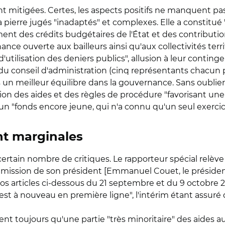
t mitigées. Certes, les aspects positifs ne manquent pas
pierre jugés "inadaptés" et complexes. Elle a constitué 
ent des crédits budgétaires de l'État et des contributi
nce ouverte aux bailleurs ainsi qu'aux collectivités territo
d'utilisation des deniers publics", allusion à leur conti
du conseil d'administration (cinq représentants chacun pou
un meilleur équilibre dans la gouvernance. Sans oublier
tion des aides et des règles de procédure "favorisant un
t à un "fonds encore jeune, qui n'a connu qu'un seul exercic
ent marginales
tain nombre de critiques. Le rapporteur spécial relève 
ission de son président [Emmanuel Couet, le président
oir nos articles ci-dessous du 21 septembre et du 9 octob
 est à nouveau en première ligne", l'intérim étant assuré 
tent toujours qu'une partie "très minoritaire" des aides 