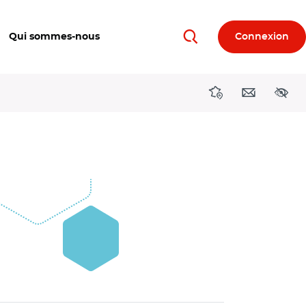
Qui sommes-nous
Connexion
Rechercher
Directions région
Contact
Acces