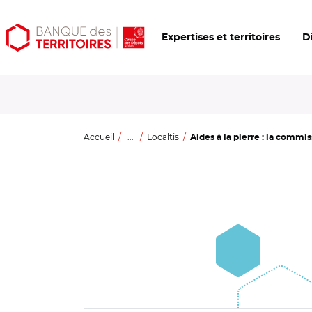
Aller
Aller
Ouvrir
Expertises et territoires
D
au
au
les
contenu
menu
outils
principal
principal
d'accessibilité
Accueil
...
Localtis
Aides à la pierre : la commis