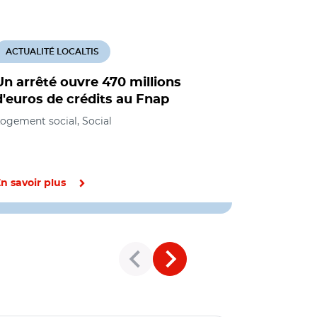
ACTUALITÉ LOCALTIS
ACTUALITÉ
Un arrêté ouvre 470 millions
Aides à la
d'euros de crédits au Fnap
baisser d
contribut
ogement social, Social
Emmanuel
Logement soc
n savoir plus
En savoir pl