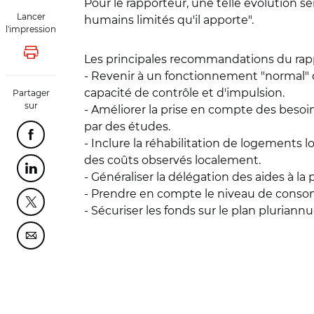
Pour le rapporteur, une telle évolution ser
Lancer
humains limités qu'il apporte".
l'impression
Lancer l'impression
Les principales recommandations du rap
- Revenir à un fonctionnement "normal" 
capacité de contrôle et d'impulsion.
Partager
sur
- Améliorer la prise en compte des besoi
par des études.
Partager cette page sur Facebook
- Inclure la réhabilitation de logements 
des coûts observés localement.
Partager cette page sur Linkedin
- Généraliser la délégation des aides à la p
- Prendre en compte le niveau de consom
Partager cette page sur Twitter
- Sécuriser les fonds sur le plan pluriannuel
Partager cette page sur Courriel