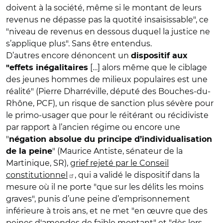
doivent à la société, même si le montant de leurs
revenus ne dépasse pas la quotité insaisissable", ce
"niveau de revenus en dessous duquel la justice ne
s’applique plus". Sans être entendus.
D’autres encore dénoncent un
dispositif aux
[…] alors même que le ciblage
"effets inégalitaires
des jeunes hommes de milieux populaires est une
réalité" (Pierre Dharréville, député des Bouches-du-
Rhône, PCF), un risque de sanction plus sévère pour
le primo-usager que pour le réitérant ou récidiviste
par rapport à l’ancien régime ou encore une
"
négation absolue du principe d’individualisation
" (Maurice Antiste, sénateur de la
de la peine
Martinique, SR),
grief rejeté par le Conseil
constitutionnel
, qui a validé le dispositif dans la
mesure où il ne porte "que sur les délits les moins
graves", punis d’une peine d’emprisonnement
inférieure à trois ans, et ne met "en œuvre que des
peines d'amendes de faible montant" et "dès lors