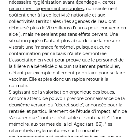
nécessaire hygiénisation
avant épandage –, certes
récemment légèrement assouplies
, non seulement
coûtent cher à la collectivité nationale et aux
collectivités territoriales ("les agences de l'eau ont
déboursé plus de 20 millions d'euros pour leur venir en
aide"), mais ne seraient pas sans effets pervers. Une
situation jugée d'autant plus absurde que la mesure
viserait une "menace fantôme", puisque aucune
contamination par ce biais n'a été démontrée.
L'association en veut pour preuve que le personnel de
la filière n'a bénéficié d'aucun traitement particulier,
n'étant par exemple nullement prioritaire pour se faire
vacciner. Elle espère donc un rapide retour à la
normale.
S'agissant de la valorisation organique des boues,
Amorce attend de pouvoir prendre connaissance de la
deuxième version du "décret socle", annoncée pour la
rentrée, et particulièrement de l'étude d'impact, afin de
s'assurer que "tout est réalisable et soutenable". Pour
mémoire, aux termes de la loi Agec (art. 86), "les
référentiels réglementaires sur l'innocuité
environnementale et sanitaire applicables, en vue de