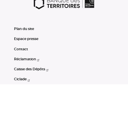
Plan du site
Espace presse
Contact
Réclamation
Caisse des Dépôts
Ciclade
CDC-Net
Consignations
Portail Open Data CDC
Restez connectés