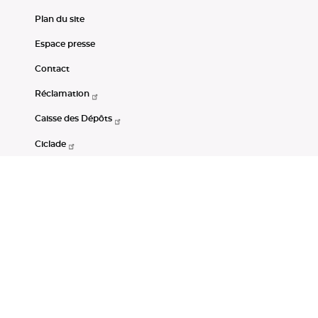
Plan du site
Espace presse
Contact
Réclamation
Caisse des Dépôts
Ciclade
CDC-Net
Consignations
Portail Open Data CDC
Restez connectés
LinkedIn
Youtube
Instagram
RSS