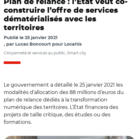
Plan de relance : l’État veut co-
construire l’offre de services
dématérialisés avec les
territoires
Publié le
25 janvier 2021
par
Lucas Boncourt pour Localtis
Citoyenneté et services au public, Smart city
Le gouvernement a détaillé le 25 janvier 2021 les
modalités d’allocation des 88 millions d’euros du
plan de relance dédiés à la transformation
numérique des territoires. L’État financera des
projets de taille critique, des études ou des
formations.
© @j_gourault/ Amélie De Montchalin et Jacqueline
Gourault