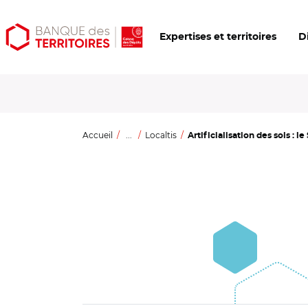
Aller
Aller
Ouvrir
Expertises et territoires
D
au
au
les
contenu
menu
outils
principal
principal
d'accessibilité
Accueil
...
Localtis
Artificialisation des sols : le