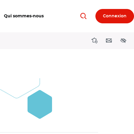
Qui sommes-nous
Connexion
Rechercher
Directions région
Contact
Acces