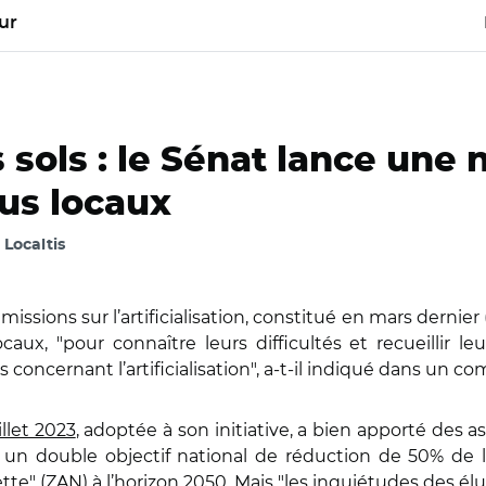
ur
s sols : le Sénat lance une 
lus locaux
, Localtis
missions sur l’artificialisation, constitué en mars dernier 
caux, "pour connaître leurs difficultés et recueillir 
s concernant l’artificialisation", a-t-il indiqué dans un 
illet 2023
, adoptée à son initiative, a bien apporté des a
é un double objectif national de réduction de 50% de l’a
 nette" (ZAN) à l’horizon 2050. Mais "les inquiétudes des