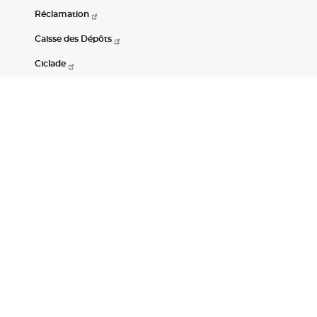
Réclamation
Caisse des Dépôts
Ciclade
CDC-Net
Consignations
Portail Open Data CDC
Restez connectés
LinkedIn
Youtube
Instagram
RSS
Mentions légales
CGU
Données personnelles
Accessibilité : non conforme
DSP2
Instruments financiers
Gestion des cookies