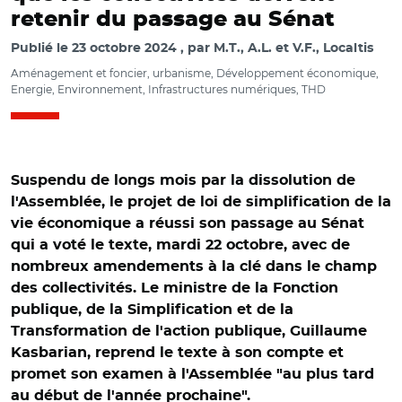
retenir du passage au Sénat
Publié le
23 octobre 2024
par
M.T., A.L. et V.F., Localtis
Aménagement et foncier, urbanisme, Développement économique,
Energie, Environnement, Infrastructures numériques, THD
Suspendu de longs mois par la dissolution de
l'Assemblée, le projet de loi de simplification de la
vie économique a réussi son passage au Sénat
qui a voté le texte, mardi 22 octobre, avec de
nombreux amendements à la clé dans le champ
des collectivités. Le ministre de la Fonction
publique, de la Simplification et de la
Transformation de l'action publique, Guillaume
Kasbarian, reprend le texte à son compte et
promet son examen à l'Assemblée "au plus tard
au début de l'année prochaine".
© @alainhoupert/ Adoption du projet de loi pour la