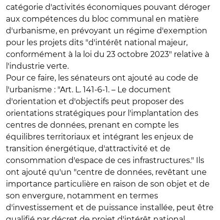
catégorie d'activités économiques pouvant déroger
aux compétences du bloc communal en matière
d'urbanisme, en prévoyant un régime d'exemption
pour les projets dits "d'intérêt national majeur,
conformément à la loi du 23 octobre 2023" relative à
l'industrie verte.
Pour ce faire, les sénateurs ont ajouté au code de
l'urbanisme : "Art. L. 141
‑
6
‑
1.
–
Le document
d
'
orientation et d
'
objectifs peut proposer des
orientations strat
é
giques pour l
'
implantation des
centres de donn
é
es, prenant en compte les
é
quilibres territoriaux et int
é
grant les enjeux de
transition
é
nerg
é
tique, d
'
attractivité et de
consommation d'espace de ces infrastructures." Ils
ont ajouté qu'un "centre de données, revêtant une
importance particulière en raison de son objet et de
son envergure, notamment en termes
d'investissement et de puissance installée, peut être
qualifié par décret de projet d'intérêt national