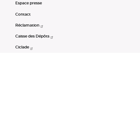
Espace presse
Contact
Réclamation
Caisse des Dépôts
Ciclade
CDC-Net
Consignations
Portail Open Data CDC
Restez connectés
LinkedIn
Youtube
Instagram
RSS