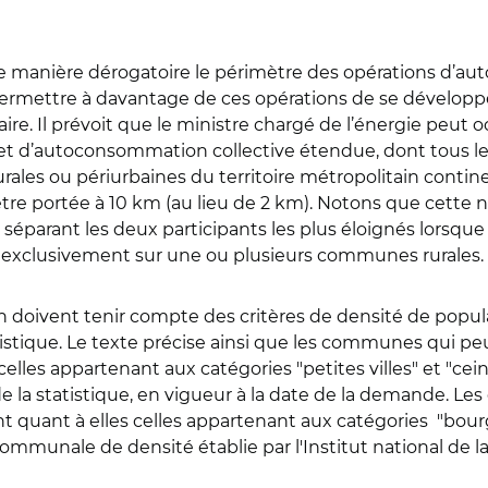
r de manière dérogatoire le périmètre des opérations d’
 permettre à davantage de ces opérations de se développe
ire. Il prévoit que le ministre chargé de l’énergie peu
et d’autoconsommation collective étendue, dont tous le
ales ou périurbaines du territoire métropolitain contine
 être portée à 10 km (au lieu de 2 km). Notons que cette 
séparant les deux participants les plus éloignés lorsqu
 exclusivement sur une ou plusieurs communes rurales.
ion doivent tenir compte des critères de densité de pop
statistique. Le texte précise ainsi que les communes qui
elles appartenant aux catégories "petites villes" et "ce
l de la statistique, en vigueur à la date de la demande.
quant à elles celles appartenant aux catégories "bourgs 
e communale de densité établie par l'Institut national de la