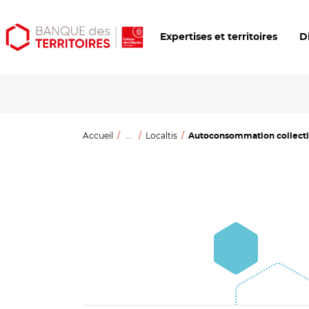
Aller
Aller
Ouvrir
Expertises et territoires
D
au
au
les
contenu
menu
outils
principal
principal
d'accessibilité
Accueil
...
Localtis
Autoconsommation collective