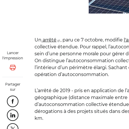
Un
arrêté
, paru ce 7 octobre, modifie
l'
collective étendue. Pour rappel, l’auto
Lancer
sein d’une personne morale pour gérer de 
l'impression
On distingue l’autoconsommation collect
l’intérieur d’un périmètre élargi. Sachan
Lancer l'impression
opération d’autoconsommation.
Partager
sur
L’arrêté de 2019 - pris en application de l
géographique (distance maximale entre p
Partager cette page sur Facebook
d’autoconsommation collective étendue. 
dérogations à des projets situés dans des
Partager cette page sur Linkedin
km.