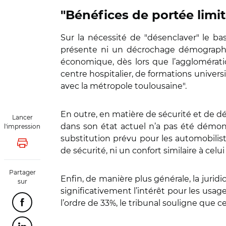
"Bénéfices de portée limi
Sur la nécessité de "désenclaver" le ba
présente ni un décrochage démographiq
économique, dès lors que l’agglomérati
centre hospitalier, de formations universit
avec la métropole toulousaine".
En outre, en matière de sécurité et de dés
Lancer
dans son état actuel n’a pas été démontré
l'impression
substitution prévu pour les automobilis
Lancer l'impression
de sécurité, ni un confort similaire à celui 
Partager
Enfin, de manière plus générale, la jurid
sur
significativement l’intérêt pour les usager
l’ordre de 33%, le tribunal souligne que ce 
Partager cette page sur Facebook