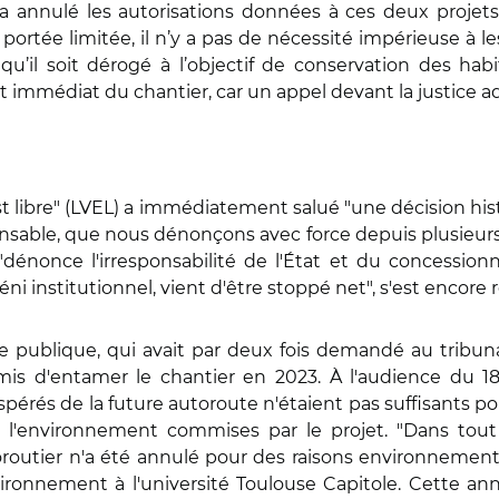
l a annulé les autorisations données à ces deux projets 
 portée limitée, il n’y a pas de nécessité impérieuse à l
qu’il soit dérogé à l’objectif de conservation des habi
rrêt immédiat du chantier, car un appel devant la justice a
est libre" (LVEL) a immédiatement salué "une décision his
ponsable, que nous dénonçons avec force depuis plusieurs
énonce l'irresponsabilité de l'État et du concessionn
i institutionnel, vient d'être stoppé net", s'est encore r
ure publique, qui avait par deux fois demandé au tribuna
ermis d'entamer le chantier en 2023. À l'audience du 18
spérés de la future autoroute n'étaient pas suffisants pou
 à l'environnement commises par le projet. "Dans tout 
outier n'a été annulé pour des raisons environnementales
ironnement à l'université Toulouse Capitole. Cette ann