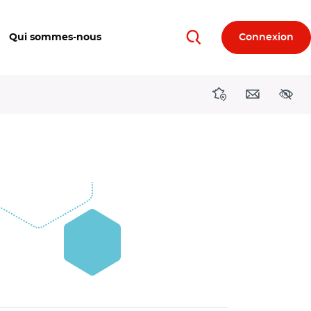
Qui sommes-nous
Connexion
Rechercher
Directions région
Contact
Acces