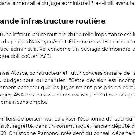
ns la mentalité du juge administratif", a-t-il dit avant la
nde infrastructure routière
 qu'une infrastructure routière d'une telle importance e
 du projet d'A45 Lyon/Saint-Étienne en 2018. Le cas du
tice administrative, concerne un ouvrage de moindre e
 que doit coûter l'A69.
is Atosca, constructeur et futur concessionnaire de l'au
du budget total du chantier". "Cette décision est incom
ment accepter que les juges n'aient pas pris en compt
agés, 45% des terrassements réalisés, 70% des ouvrages d
demain sans emploi."
milliers de personnes, paralyser l'économie du sud du 
aussitôt regretté, dans un communiqué, l'ancien député 
69. Christophe Ramond, président du conseil départemen