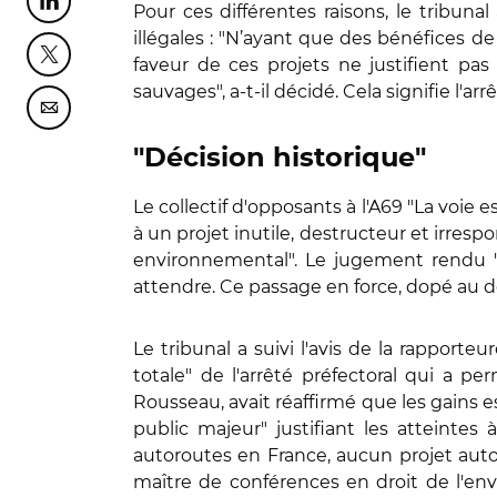
Partager cette page sur Linkedin
Pour ces différentes raisons, le tribuna
illégales : "N’ayant que des bénéfices de
Partager cette page sur Twitter
faveur de ces projets ne justifient pas 
sauvages", a-t-il décidé. Cela signifie l'a
Partager cette page sur Courriel
"Décision historique"
Le collectif d'opposants à l'A69 "La voie 
à un projet inutile, destructeur et irres
environnemental". Le jugement rendu "d
attendre. Ce passage en force, dopé au dén
Le tribunal a suivi l'avis de la rapporte
totale" de l'arrêté préfectoral qui a p
Rousseau, avait réaffirmé que les gains e
public majeur" justifiant les atteintes
autoroutes en France, aucun projet autor
maître de conférences en droit de l'env