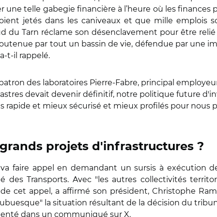
une telle gabegie financière à l’heure où les finances
ent jetés dans les caniveaux et que mille emplois soien
d du Tarn réclame son désenclavement pour être relié à
st soutenue par tout un bassin de vie, défendue par une 
-t-il rappelé.
patron des laboratoires Pierre-Fabre, principal employeur
stres devait devenir définitif, notre politique future d
lus rapide et mieux sécurisé et mieux profilés pour nous p
grands projets d'infrastructures ?
 va faire appel en demandant un sursis à exécution de l
es Transports. Avec "les autres collectivités territoria
e cet appel, a affirmé son président, Christophe Ra
'"ubuesque" la situation résultant de la décision du tribu
ommenté dans un communiqué sur X.