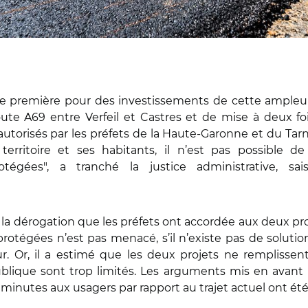
ne première pour des investissements de cette ampleur 
route A69 entre Verfeil et Castres et de mise à deux f
 autorisés par les préfets de la Haute-Garonne et du Tar
 territoire et ses habitants, il n’est pas possible 
tégées", a tranché la justice administrative, sa
e la dérogation que les préfets ont accordée aux deux pro
rotégées n’est pas menacé, s’il n’existe pas de solution
ur. Or, il a estimé que les deux projets ne remplissen
lique sont trop limités. Les arguments mis en avant pa
minutes aux usagers par rapport au trajet actuel ont été 