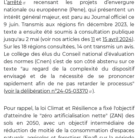
L’
arrêté
recensant les projets d’envergure
nationale ou européenne (Pene), qui présentent un
intérêt général majeur, est paru au Journal officiel ce
9 juin. Transmis aux régions fin décembre 2023, le
texte a ensuite été soumis à consultation publique
jusqu'au 2 mai (voir nos articles des
11
et
15 avril 2024
).
Sur les 18 régions consultées, 14 ont transmis un avis.
Le collège des élus du Conseil national d’évaluation
des normes (Cnen) s’est de son côté abstenu sur ce
texte "au regard de la complexité du dispositif
envisagé et de la nécessité de se prononcer
rapidement afin de ne pas retarder le processus"
(
voir la délibération n°24-05-03370
).
Pour rappel, la loi Climat et Résilience a fixé l'objectif
d'atteindre le "zéro artificialisation nette" (ZAN) des
sols en 2050, avec un objectif intermédiaire de
réduction de moitié de la consommation d'espaces
naturels, agricoles et forestiers (Enaf) sur la période