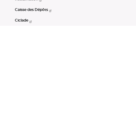
Caisse des Dépôts
Ciclade
CDC-Net
Consignations
Portail Open Data CDC
Restez connectés
LinkedIn
Youtube
Instagram
RSS
Mentions légales
CGU
Données personnelles
Accessibilité : non conforme
DSP2
Instruments financiers
Gestion des cookies