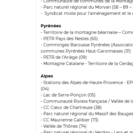
- Communauté de communes de la Montagne 
- Parc naturel régional du Morvan (58 – 89 – 7
- Syndicat mixte pour l’aménagement et le
Pyrénées
- Territoire de la montagne béarnaise – Co
- PETR Pays des Nestes (65)
- Comminges Barousse Pyrénées (Associatio
communes Pyrénées Haut-Garonnaises (31)
- PETR de l’Ariège (09)
- Montagne Catalane - Territoire de la Cerda
Alpes
- Stations des Alpes-de-Haute-Provence - EP
(04)
- Lac de Serre-Ponçon (05)
- Communauté Riviera française / Vallée de l
- CC Cœur de Chartreuse (38)
- Parc naturel régional du Massif des Bauges 
- CC Maurienne Galibier (73)
- Vallée de Thônes (74)
- Parc naturel régional du Verdon - Lacs et 