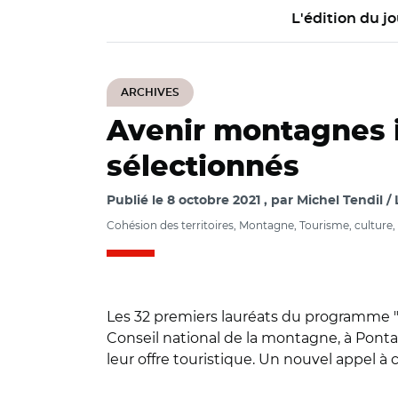
L'édition du jo
ARCHIVES
Avenir montagnes in
sélectionnés
Publié le
8 octobre 2021
par
Michel Tendil / 
Cohésion des territoires, Montagne, Tourisme, culture, l
Les 32 premiers lauréats du programme "A
Conseil national de la montagne, à Pontar
leur offre touristique. Un nouvel appel à
© @JoelGiraud05/An