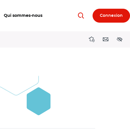
Qui sommes-nous
Connexion
Rechercher
Directions région
Contact
Acces