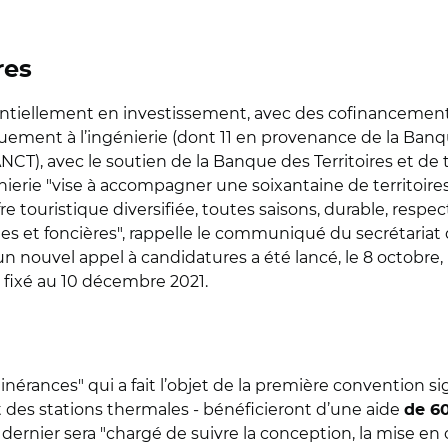
res
ssentiellement en investissement, avec des cofinancemen
uement à l’ingénierie (dont 11 en provenance de la Banque
ANCT), avec le soutien de la Banque des Territoires et de
génierie "vise à accompagner une soixantaine de territoi
 touristique diversifiée, toutes saisons, durable, respec
es et foncières", rappelle le communiqué du secrétariat 
s), un nouvel appel à candidatures a été lancé, le 8 octob
t fixé au 10 décembre 2021.
érances" qui a fait l’objet de la première convention sig
t des stations thermales - bénéficieront d’une aide
de 6
dernier sera "chargé de suivre la conception, la mise en 