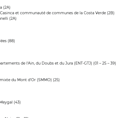
a (2A)
asinca et communauté de communes de la Costa Verde (2B)
elli (2A)
ées (88)
partements de l'Ain, du Doubs et du Jura (ENT-GTJ) (01 – 25 – 39)
t mixte du Mont d'Or (SMMO) (25)
eygal (43)