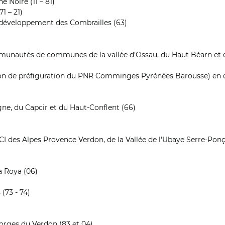
Noire (11 – 81)
1 – 21)
 développement des Combrailles (63)
mmunautés de communes de la vallée d’Ossau, du Haut Béarn et 
n de préfiguration du PNR Comminges Pyrénées Barousse) en q
gne, du Capcir et du Haut-Conflent (66)
CI des Alpes Provence Verdon, de la Vallée de l'Ubaye Serre-Po
a Roya (06)
(73 - 74)
gorges du Verdon (83 et 04)