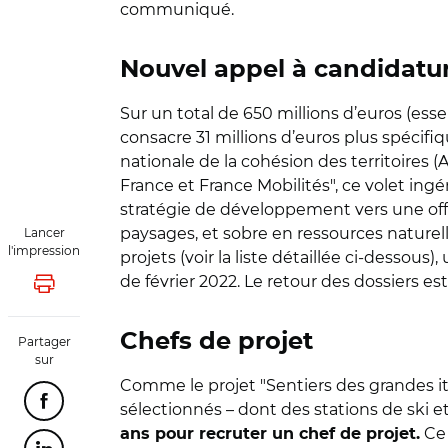
communiqué.
Nouvel appel à candidatu
Sur un total de 650 millions d’euros (e
consacre 31 millions d’euros plus spécifiq
nationale de la cohésion des territoires (
France et France Mobilités", ce volet in
stratégie de développement vers une offre
paysages, et sobre en ressources naturell
Lancer
l'impression
projets (voir la liste détaillée ci-dessou
de février 2022. Le retour des dossiers es
Lancer l'impression
Chefs de projet
Partager
sur
Comme le projet "Sentiers des grandes itin
Partager cette page sur Facebook
sélectionnés – dont des stations de ski e
Ce 
ans pour recruter un chef de projet.