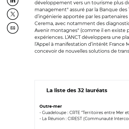
Partager cette page sur Linkedin
développement vers un tourisme plus dura
management" assuré par la Banque des Ter
Partager cette page sur Twitter
d’ingénierie apportée par les partenaires
Cerema, avec notamment des diagnostics 
Partager cette page sur Courriel
Avenir montagnes" (comme il en existe p
expériences. L’ANCT développera une plat
l’Appel à manifestation d’intérêt France 
concevoir de nouvelles solutions de transp
La liste des 32 lauréats
Outre-mer
- Guadeloupe : CRTE "Territoires entre Mer
- La Réunion : CIREST (Communauté Intercom