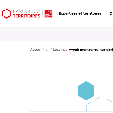
Aller
Aller
Ouvrir
Expertises et territoires
D
au
au
les
contenu
menu
outils
principal
principal
d'accessibilité
Accueil
...
Localtis
Avenir montagnes ingénierie 