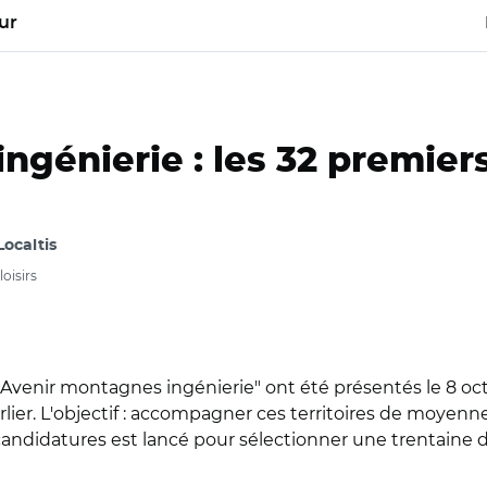
ur
génierie : les 32 premiers
Localtis
oisirs
venir montagnes ingénierie" ont été présentés le 8 octo
lier. L'objectif : accompagner ces territoires de moyenn
 candidatures est lancé pour sélectionner une trentaine d
nie Genevard et Joël Giraud à Pontarlier au Conseil national d