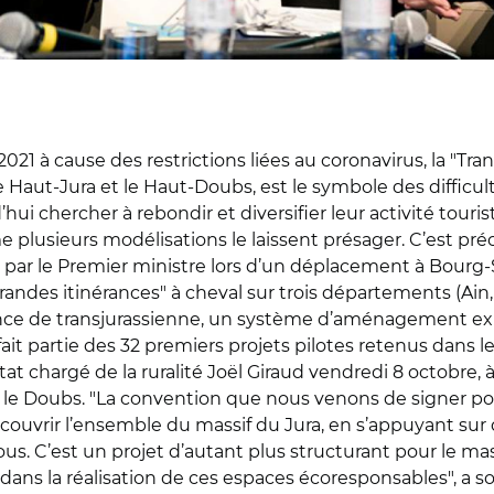
21 à cause des restrictions liées au coronavirus, la "Tran
 Haut-Jura et le Haut-Doubs, est le symbole des difficul
 chercher à rebondir et diversifier leur activité touris
plusieurs modélisations le laissent présager. C’est pré
par le Premier ministre lors d’un déplacement à Bourg-S
grandes itinérances" à cheval sur trois départements (Ain
ance de transjurassienne, un système d’aménagement expé
 fait partie des 32 premiers projets pilotes retenus dans l
at chargé de la ruralité Joël Giraud vendredi 8 octobre, à
le Doubs. "La convention que nous venons de signer pou
couvrir l’ensemble du massif du Jura, en s’appuyant sur
ous. C’est un projet d’autant plus structurant pour le mas
nne dans la réalisation de ces espaces écoresponsables", a 