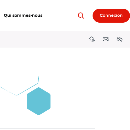
Qui sommes-nous
Connexion
Rechercher
Directions région
Contact
Acces