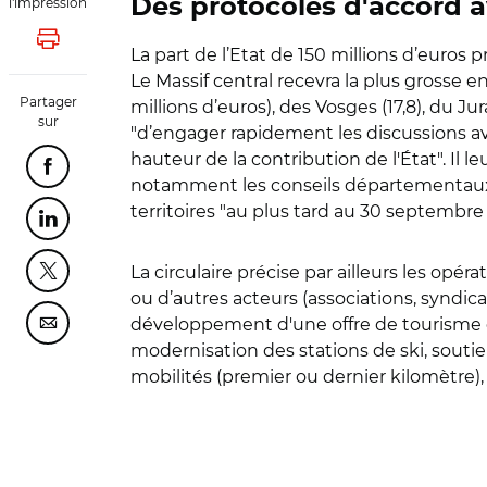
l'impression
Des protocoles d'accord a
Lancer l'impression
La part de l’Etat de 150 millions d’euros
Le Massif central recevra la plus grosse e
Partager
millions d’euros), des Vosges (17,8), du Jur
sur
"d’engager rapidement les discussions a
hauteur de la contribution de l'État". Il
Partager cette page sur Facebook
notamment les conseils départementaux".
territoires "au plus tard au 30 septembre 
Partager cette page sur Linkedin
La circulaire précise par ailleurs les opér
Partager cette page sur Twitter
ou d’autres acteurs (associations, syndic
développement d'une offre de tourisme dur
Partager cette page sur Courriel
modernisation des stations de ski, soutie
mobilités (premier ou dernier kilomètre),