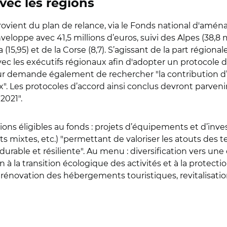
vec les régions
 provient du plan de relance, via le Fonds national d'amé
nveloppe avec 41,5 millions d’euros, suivi des Alpes (38,8 
a (15,95) et de la Corse (8,7). S’agissant de la part région
vec les exécutifs régionaux afin d'adopter un protocole
 leur demande également de rechercher "la contribution d’
 Les protocoles d’accord ainsi conclus devront parvenir
2021".
ations éligibles au fonds : projets d’équipements et d’inv
ats mixtes, etc.) "permettant de valoriser les atouts des
able et résiliente". Au menu : diversification vers une 
n à la transition écologique des activités et à la protect
 rénovation des hébergements touristiques, revitalisatio