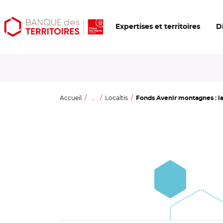
Aller
Aller
Ouvrir
Expertises et territoires
D
au
au
les
contenu
menu
outils
principal
principal
d'accessibilité
Accueil
...
Localtis
Fonds Avenir montagnes : la 