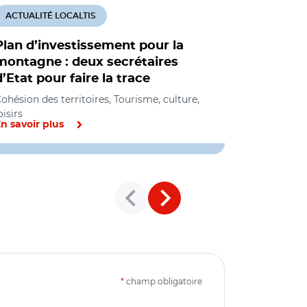
ACTUALITÉ LOCALTIS
ACTUALITÉ
Plan d’investissement pour la
Un progr
montagne : deux secrétaires
nouvel h
d’Etat pour faire la trace
Cohésion des
loisirs
ohésion des territoires, Tourisme, culture,
oisirs
n savoir plus
En savoir pl
*
champ obligatoire